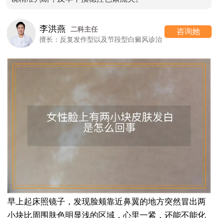
李洪燕
二科主任
咨询她
擅长：反复发作型以及节段型白癜风诊治
早上起床照镜子，发现脸颊靠近鼻翼的地方突然冒出两
小块比周围肤色明显浅的区域，心里一紧，还能不能化