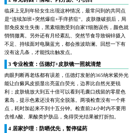
临床上见到年轻女生出现这种情况，最常问到的共同点
是“连续加班+突然爆痘+手痒挤痘”。皮肤微破损后，局
部免疫发生失衡，黑素细胞受到自家T细胞误伤，颜色就
悄悄撤离。另外还有月经紊乱、突然节食导致铜锌摄入
不足、持续面对电脑蓝光，都会推波助澜。回想一下有
没有这几条，才能找出触发点。
3 专业检查：伍德灯+皮肤镜一照就清楚
肉眼判断再老练都有误差，伍德灯发射的365纳米紫外光
能让白癜风皮损显出亮蓝白荧光，边界比自然光更锐
利；皮肤镜放大到五十倍可以看到毛囊口残留的零星色
素岛，提示色素还没有完全脱落。两项检查没有一个疼
点，耗时加起来不到十五分钟。检查前24小时内不要用
含维A酸、果酸类护肤品，免得荧光结果被打折扣。
4 居家护理：防晒优先，暂停猛药