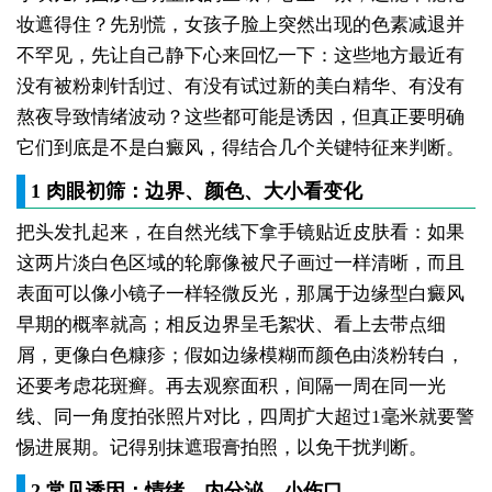
妆遮得住？先别慌，女孩子脸上突然出现的色素减退并
不罕见，先让自己静下心来回忆一下：这些地方最近有
没有被粉刺针刮过、有没有试过新的美白精华、有没有
熬夜导致情绪波动？这些都可能是诱因，但真正要明确
它们到底是不是白癜风，得结合几个关键特征来判断。
1 肉眼初筛：边界、颜色、大小看变化
把头发扎起来，在自然光线下拿手镜贴近皮肤看：如果
这两片淡白色区域的轮廓像被尺子画过一样清晰，而且
表面可以像小镜子一样轻微反光，那属于边缘型白癜风
早期的概率就高；相反边界呈毛絮状、看上去带点细
屑，更像白色糠疹；假如边缘模糊而颜色由淡粉转白，
还要考虑花斑癣。再去观察面积，间隔一周在同一光
线、同一角度拍张照片对比，四周扩大超过1毫米就要警
惕进展期。记得别抹遮瑕膏拍照，以免干扰判断。
2 常见诱因：情绪、内分泌、小伤口