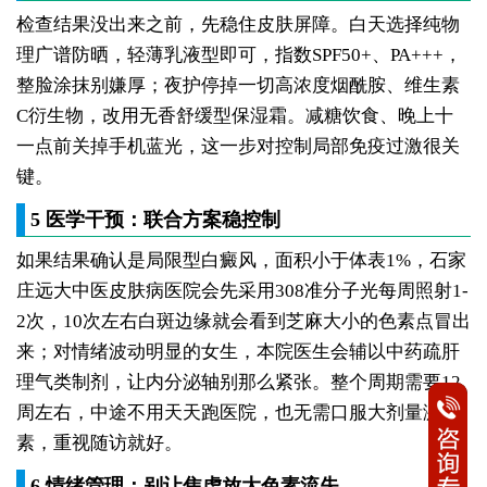
检查结果没出来之前，先稳住皮肤屏障。白天选择纯物
理广谱防晒，轻薄乳液型即可，指数SPF50+、PA+++，
整脸涂抹别嫌厚；夜护停掉一切高浓度烟酰胺、维生素
C衍生物，改用无香舒缓型保湿霜。减糖饮食、晚上十
一点前关掉手机蓝光，这一步对控制局部免疫过激很关
键。
5 医学干预：联合方案稳控制
如果结果确认是局限型白癜风，面积小于体表1%，石家
庄远大中医皮肤病医院会先采用308准分子光每周照射1-
2次，10次左右白斑边缘就会看到芝麻大小的色素点冒出
来；对情绪波动明显的女生，本院医生会辅以中药疏肝
理气类制剂，让内分泌轴别那么紧张。整个周期需要12
周左右，中途不用天天跑医院，也无需口服大剂量激
素，重视随访就好。
6 情绪管理：别让焦虑放大色素流失