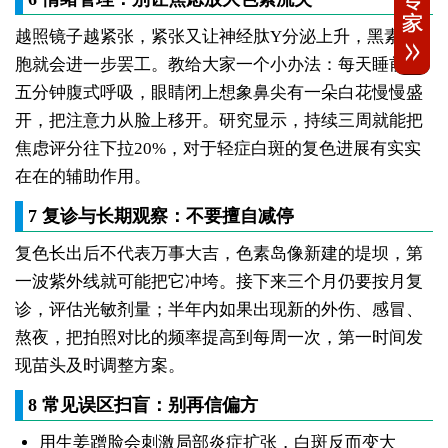
越照镜子越紧张，紧张又让神经肽Y分泌上升，黑素细
胞就会进一步罢工。教给大家一个小办法：每天睡前做
五分钟腹式呼吸，眼睛闭上想象鼻尖有一朵白花慢慢盛
开，把注意力从脸上移开。研究显示，持续三周就能把
焦虑评分往下拉20%，对于轻症白斑的复色进展有实实
在在的辅助作用。
7 复诊与长期观察：不要擅自减停
复色长出后不代表万事大吉，色素岛像新建的堤坝，第
一波紫外线就可能把它冲垮。接下来三个月仍要按月复
诊，评估光敏剂量；半年内如果出现新的外伤、感冒、
熬夜，把拍照对比的频率提高到每周一次，第一时间发
现苗头及时调整方案。
8 常见误区扫盲：别再信偏方
用生姜蹭脸会刺激局部炎症扩张，白斑反而变大