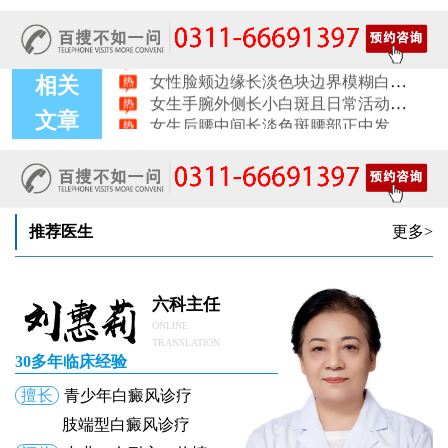
女性膝盖后方腿窝淡白斑是怎么回事 隐蔽处白斑咨询
女生小腿迎面骨长白斑，腿部正面发白解答
女性脸颊边缘长淡色块边界模糊白斑是怎么回事
相关
女生手腕外侧长小白斑且日常活动发白，警惕白癜风信号
女生后腰中间长淡色斑腰部正中发白要紧吗
文章
女性前臂浅色斑块日晒后白斑会更明显吗
女性锁骨下方长白块胸前浅色斑点会不会变白癜风
女生脚趾甲旁长白点甲周皮肤变白怎么了
推荐医生
更多>
六科主任
ONLINE
TRANSLATION
30多年临床经验
擅长
青少年白癜风诊疗
肢端型白癜风诊疗