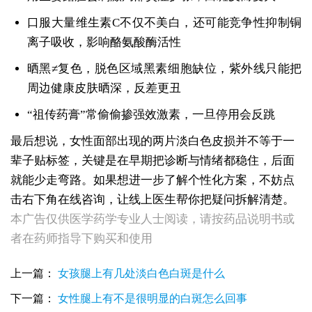
口服大量维生素C不仅不美白，还可能竞争性抑制铜
离子吸收，影响酪氨酸酶活性
晒黑≠复色，脱色区域黑素细胞缺位，紫外线只能把
周边健康皮肤晒深，反差更丑
“祖传药膏”常偷偷掺强效激素，一旦停用会反跳
最后想说，女性面部出现的两片淡白色皮损并不等于一
辈子贴标签，关键是在早期把诊断与情绪都稳住，后面
就能少走弯路。如果想进一步了解个性化方案，不妨点
击右下角在线咨询，让线上医生帮你把疑问拆解清楚。
女性全身零星长浅白点多处小块白斑是什么
本广告仅供医学药学专业人士阅读，请按药品说明书或
女性手指关节长小白块指关节发白会不会扩
者在药师指导下购买和使用
女性尾椎骨白斑是白癜风吗后背浅色皮损判断
女生腰窝长白斑凹陷脱色 警惕白癜风迹象
上一篇：
女孩腿上有几处淡白色白斑是什么
眼角细小白点、眼周浅色斑块，严重吗
女性肩膀后侧长白块后背肩颈连接处发白怎么回事
下一篇：
女性腿上有不是很明显的白斑怎么回事
女生鼻翼下方长淡白斑怎么回事？鼻下皮肤发白原因详解