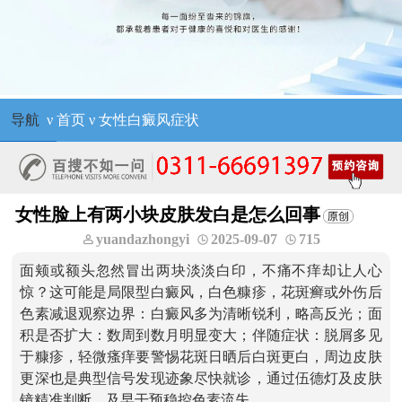
导航
ν
首页
ν
女性白癜风症状
女性脸上有两小块皮肤发白是怎么回事
yuandazhongyi
2025-09-07
715
面颊或额头忽然冒出两块淡淡白印，不痛不痒却让人心
惊？这可能是局限型白癜风，白色糠疹，花斑癣或外伤后
色素减退观察边界：白癜风多为清晰锐利，略高反光；面
积是否扩大：数周到数月明显变大；伴随症状：脱屑多见
于糠疹，轻微瘙痒要警惕花斑日晒后白斑更白，周边皮肤
更深也是典型信号发现迹象尽快就诊，通过伍德灯及皮肤
镜精准判断，及早干预稳控色素流失。