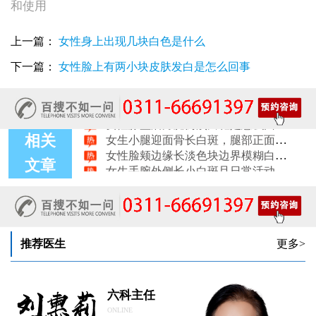
和使用
女性手指关节长小白块指关节发白会不会扩
女性尾椎骨白斑是白癜风吗后背浅色皮损判断
上一篇：
女性身上出现几块白色是什么
女生腰窝长白斑凹陷脱色 警惕白癜风迹象
眼角细小白点、眼周浅色斑块，严重吗
下一篇：
女性脸上有两小块皮肤发白是怎么回事
女性肩膀后侧长白块后背肩颈连接处发白怎么回事
女生鼻翼下方长淡白斑怎么回事？鼻下皮肤发白原因详解
女性膝盖后方腿窝淡白斑是怎么回事 隐蔽处白斑咨询
女生小腿迎面骨长白斑，腿部正面发白解答
相关
女性脸颊边缘长淡色块边界模糊白斑是怎么回事
女生手腕外侧长小白斑且日常活动发白，警惕白癜风信号
文章
女生后腰中间长淡色斑腰部正中发白要紧吗
推荐医生
更多>
六科主任
ONLINE