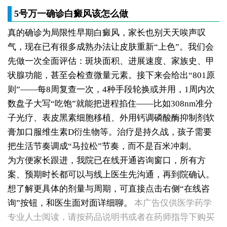
5号万一确诊白癜风该怎么做
真的确诊为局限性早期白癜风，家长也别天天唉声叹
气，现在已有很多成熟办法让皮肤重新“上色”。我们会
先做一次全面评估：斑块面积、进展速度、家族史、甲
状腺功能，甚至会检查微量元素。接下来会给出“801原
则”——每8周复查一次，4种手段轮换或并用，1周内次
数盘子大写“吃饱”就能把进程掐住——比如308nm准分
子光疗、表皮黑素细胞移植、外用钙调磷酸酶抑制剂软
膏加口服维生素D衍生物等。治疗是持久战，孩子需要
把生活节奏调成“马拉松”节奏，而不是百米冲刺。
为方便家长跟进，我院已在线开通咨询窗口，所有方
案、预期时长都可以与线上医生先沟通，再到院确认。
想了解更具体的剂量与周期，可直接点击右侧“在线咨
女性后背腰窝长小白点凹陷处色素变淡，是白癜风早期症状吗
询”按钮，和医生面对面详细聊。
本广告仅供医学药学
女生脚踝骨节凸起处长白斑 脱色原因与应对方法
女性小腿冒出小白点，浅色斑点是白癜风吗
专业人士阅读，请按药品说明书或者在药师指导下购买
女性全身零星长浅白点多处小块白斑是什么