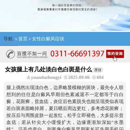
导航
ν
首页
ν
女性白癜风症状
女孩腿上有几处淡白色白斑是什么
yuandazhongyi
2025-09-06
694
腿上偶然出现淡白色，边界略显模糊的斑块，最先令人联
想到的往往是白癜风早期但色素减退不一定都等于白白
癜，花斑癣，贫血痣，炎症后色素脱失也能呈现类似表现
若白斑表面略掉屑，夏日晒后周边更红，多考虑花斑癣；
按压后与周围皮肤一起发红，松手立即褪色，大多提示贫
血痣；若从针尖大小缓慢扩大，边缘逐渐加深如“水墨
线”，汗毛也变白，则更像白癜风早期家长可先用手机闪