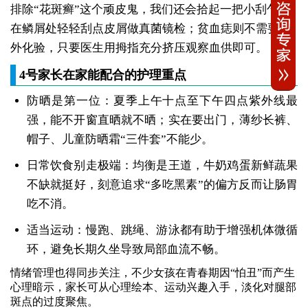
排除“花斑癣”这个顽皮鬼，我们还会拾起一把小刮勺，
在鳞屑处轻轻刮点皮屑做真菌镜检；贫血痣则不需要额
外化验，只要医生用拇指充分挤压观察血供即可。
4号家长在家能配合的护理重点
防晒是第一位：夏季上午十点至下午四点紫外线最
强，能不开窗直晒就不晒；实在要出门，薄纱长裤、
帽子、儿童防晒霜“三件套”不能少。
日常饮食别走极端：均衡是王道，牛奶鸡蛋新鲜蔬果
不缺就挺好，刻意追求“多吃黑素”的偏方反而让肠胃
吃不消。
适当运动：慢跑、跳绳、游泳都有助于增强机体微循
环，避免长期久坐导致局部血流不畅。
情绪管理也得同步关注，不少女孩在青春期因“怕丑”而产生
心理暗示，家长可从心理绘本、运动兴趣入手，淡化对腿部
斑点的过度聚焦。