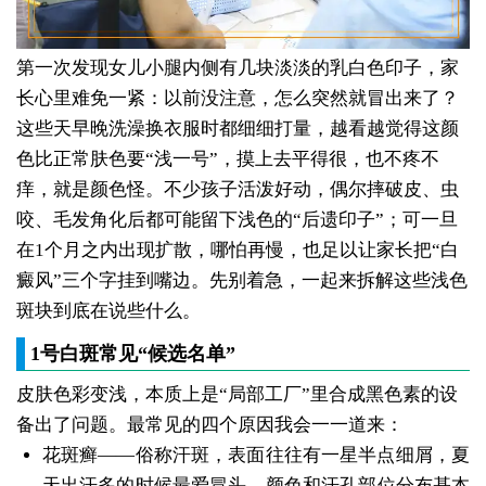
第一次发现女儿小腿内侧有几块淡淡的乳白色印子，家
长心里难免一紧：以前没注意，怎么突然就冒出来了？
这些天早晚洗澡换衣服时都细细打量，越看越觉得这颜
色比正常肤色要“浅一号”，摸上去平得很，也不疼不
痒，就是颜色怪。不少孩子活泼好动，偶尔摔破皮、虫
咬、毛发角化后都可能留下浅色的“后遗印子”；可一旦
在1个月之内出现扩散，哪怕再慢，也足以让家长把“白
癜风”三个字挂到嘴边。先别着急，一起来拆解这些浅色
斑块到底在说些什么。
1号白斑常见“候选名单”
皮肤色彩变浅，本质上是“局部工厂”里合成黑色素的设
备出了问题。最常见的四个原因我会一一道来：
花斑癣——俗称汗斑，表面往往有一星半点细屑，夏
天出汗多的时候最爱冒头，颜色和汗孔部位分布基本