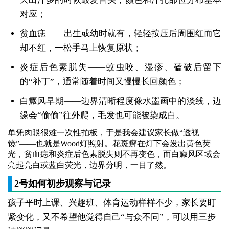
对应；
贫血痣——出生或幼时就有，轻轻按压后周围红而它
却不红，一松手马上恢复原状；
炎症后色素脱失——蚊虫咬、湿疹、磕破后留下
的“补丁”，通常随着时间又慢慢长回颜色；
白癜风早期——边界清晰程度像水墨画中的淡线，边
缘会“偷偷”往外爬，毛发也可能被染成白。
单凭肉眼很难一次性拍板，于是我会建议家长做“透视
镜”——也就是Wood灯照射。花斑癣在灯下会发出黄色荧
光，贫血痣和炎症后色素脱失则不再变色，而白癜风区域会
亮起亮白或蓝白荧光，边界分明，一目了然。
2号如何初步观察与记录
孩子平时上课、兴趣班、体育运动样样不少，家长要盯
紧变化，又不希望他觉得自己“与众不同”，可以用三步