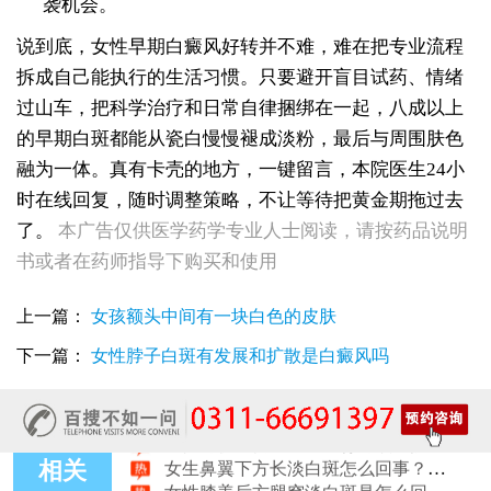
袭机会。
说到底，女性早期白癜风好转并不难，难在把专业流程
拆成自己能执行的生活习惯。只要避开盲目试药、情绪
过山车，把科学治疗和日常自律捆绑在一起，八成以上
的早期白斑都能从瓷白慢慢褪成淡粉，最后与周围肤色
融为一体。真有卡壳的地方，一键留言，本院医生24小
时在线回复，随时调整策略，不让等待把黄金期拖过去
女性后背腰窝长小白点凹陷处色素变淡，是白癜风早期症状吗
了。
本广告仅供医学药学专业人士阅读，请按药品说明
女生脚踝骨节凸起处长白斑 脱色原因与应对方法
书或者在药师指导下购买和使用
女性小腿冒出小白点，浅色斑点是白癜风吗
女性全身零星长浅白点多处小块白斑是什么
上一篇：
女孩额头中间有一块白色的皮肤
女性手指关节长小白块指关节发白会不会扩
女性尾椎骨白斑是白癜风吗后背浅色皮损判断
下一篇：
女性脖子白斑有发展和扩散是白癜风吗
女生腰窝长白斑凹陷脱色 警惕白癜风迹象
眼角细小白点、眼周浅色斑块，严重吗
女性肩膀后侧长白块后背肩颈连接处发白怎么回事
女生鼻翼下方长淡白斑怎么回事？鼻下皮肤发白原因详解
女性膝盖后方腿窝淡白斑是怎么回事 隐蔽处白斑咨询
相关
女生小腿迎面骨长白斑，腿部正面发白解答