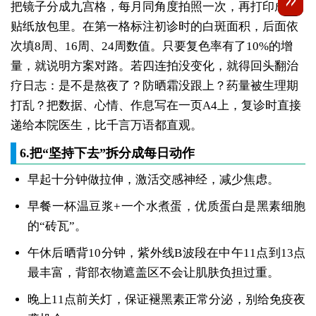
把镜子分成九宫格，每月同角度拍照一次，再打印成A4
贴纸放包里。在第一格标注初诊时的白斑面积，后面依
次填8周、16周、24周数值。只要复色率有了10%的增
量，就说明方案对路。若四连拍没变化，就得回头翻治
疗日志：是不是熬夜了？防晒霜没跟上？药量被生理期
打乱？把数据、心情、作息写在一页A4上，复诊时直接
递给本院医生，比千言万语都直观。
6.把“坚持下去”拆分成每日动作
早起十分钟做拉伸，激活交感神经，减少焦虑。
早餐一杯温豆浆+一个水煮蛋，优质蛋白是黑素细胞
的“砖瓦”。
午休后晒背10分钟，紫外线B波段在中午11点到13点
最丰富，背部衣物遮盖区不会让肌肤负担过重。
晚上11点前关灯，保证褪黑素正常分泌，别给免疫夜