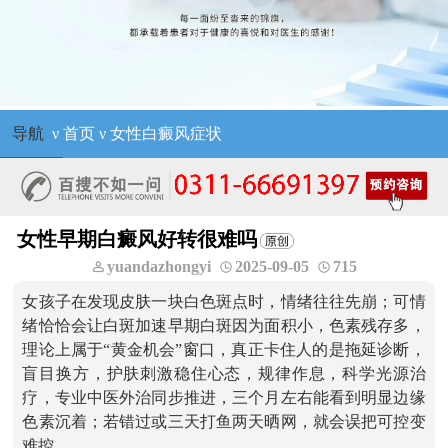
导航
ν
首页
ν
女性白癜风症状
女性早期白癜风好转很难吗
yuandazhongyi
2025-09-05
715
女孩子在发现皮肤一块白色斑点时，情绪往往先崩；可情
绪恰恰会让白斑加速早期白斑因为面积小，色素残存多，
理论上属于“黄金机会”窗口，真正卡住人的是拖延诊断，
盲目换方，护肤刺激稳住心态，规律作息，科学光源治
疗，专业中医外治同步推进，三个月左右能看到明显边缘
色素沉着；若错过或三天打鱼两天晒网，就会误把可控变
难控。