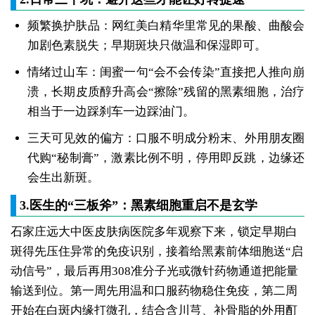
频繁换护肤品：网红美白精华里常见的果酸、曲酸会
加剧色素脱失；早期斑块只做温和保湿即可。
情绪过山车：闺蜜一句“会不会传染”直接把人推向崩
溃，长期皮质醇升高会“擦除”残留的黑素细胞，治疗
相当于一边踩刹车一边踩油门。
三天可见效的偏方：口服不明成分粉末、外用朋友圈
代购“秘制膏”，激素比例不明，停用即反跳，边缘还
会生出新斑。
3.医生的“三板斧”：黑素细胞重启不是玄学
石家庄远大中医皮肤病医院多年观察下来，锁定早期白
斑得先压住异常的免疫识别，接着给黑素前体细胞送“启
动信号”，最后再用308准分子光或微针药物通道把能量
输送到位。第一周先用温和口服药物稳住免疫，第二周
开始在白斑内缘打微孔，结合含川芎、补骨脂的外用酊