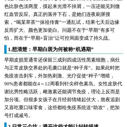
色比肤色淡两度，摸起来光滑不掉屑，一压还能见到微
红血管反应。真正的落井下石，是她们连夜刷屏搜
索，“喝某草茶”“抹祖传膏”一通乱试，结果七天后边缘
反而扩大、颜色更加瓷白。问题不在于“早期”有多可
怕，而在于“早期+盲治”让可控局面变成了持久战。
1.想清楚：早期白斑为何被称“机遇期”
早期皮损里通常还保留三成到四成活性黑素细胞，病灶
与正常皮肤交界处的毛囊口就是“种子库”。如果此时把
免疫攻击刹车，外加热刺激、光疗促使“种子”增殖，
90%患者都能在4～12周看到针尖样色素岛。女性皮肤代
谢比男性略活跃，雌激素还能调节免疫，理论上反而是
加分项。但很多女孩子在月经前情绪起伏大，熬夜追剧
又喜吃重口味零食，这些都给免疫系统送“助攻”，把加
号打成减号。
2.日常三个坑：避开这些才能让好转提速