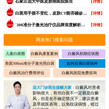
石家庄远大中医皮肤病医院医生
【详情】
白斑用手搓不变红，皮肤CT能否确诊白癜风？
【详情】
`308准分子激光治疗仪品牌深度解析：专业视角下的优选指南`
【详情】
网友热门搜索问题
儿童白斑图
白癜风康复案例
白癜风初期症状图
美国308nm准分子激光照白斑
如何自测白斑病种
白癜风治疗费用评估
白癜风医院免费咨询
白癜风对患者
远大门诊医生提醒大家：
影响很大，有些白斑不一定就是白癜
风，但是在不确定情况下，建议患者
及早就医咨询，以免耽误病情，错过