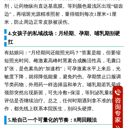
剂，让药物纵向直达基底膜。等到颜色最浅区出现“锯齿
边”，再缩斑光源精准照射，量得细到每次1厘米×1厘
米，防止周边正常皮肤被误伤。
4.女孩子的私域战场：月经期、孕期、哺乳期别硬
扛
有姑娘问：“月经期间还能照光吗？”答案是能，但要缩
短照光时间。雌激素高峰时黑素合成酶活性高，毛囊口
扩张，是色素岛的“加速档”；可孕激素水平上来后，光
敏度下降，就得降低能量，避免灼伤。孕期禁止口服调
节类药物，外用药一样选择温和单方。哺乳期若乳晕或
颈部突然出现新斑，可先冷敷+保湿，等到泌乳量稳定再
评估是否继续治疗。总之，任何时期遇到拿不准的操
作，都先线上联系本院医生，别闷头硬撑。
5.给自己一个可量化的节奏：8周回顾法