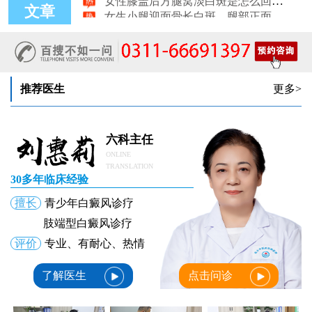
文章
女性脸颊边缘长淡色块边界模糊白斑是怎么回事
女生手腕外侧长小白斑且日常活动发白，警惕白癜风信号
女生后腰中间长淡色斑腰部正中发白要紧吗
推荐医生
更多>
六科主任
ONLINE
TRANSLATION
30多年临床经验
擅长
青少年白癜风诊疗
肢端型白癜风诊疗
评价
专业、有耐心、热情
了解医生
点击问诊