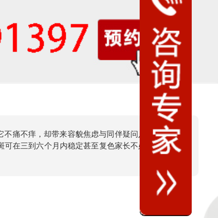
它不痛不痒，却带来容貌焦虑与同伴疑问八成以上的病
斑可在三到六个月内稳定甚至复色家长不必恐慌，先拍