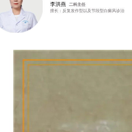
高 霞
七科主任
擅长：女性/颜面型白癜风的诊治