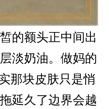
皙的额头正中间出
层淡奶油。做妈的
其实那块皮肤只是悄
拖延久了边界会越