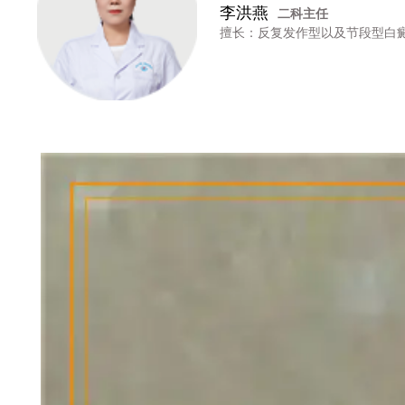
李洪燕
二科主任
擅长：反复发作型以及节段型白癜风诊治