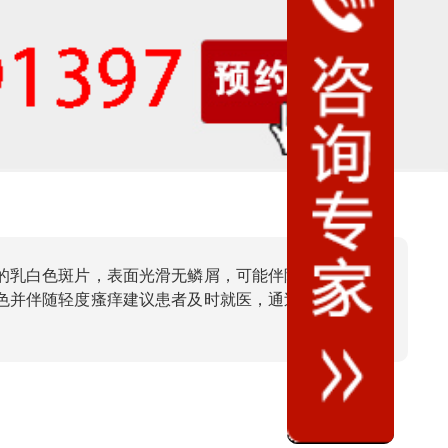
的乳白色斑片，表面光滑无鳞屑，可能伴随毛发变白；
色并伴随轻度瘙痒建议患者及时就医，通过专业仪器检