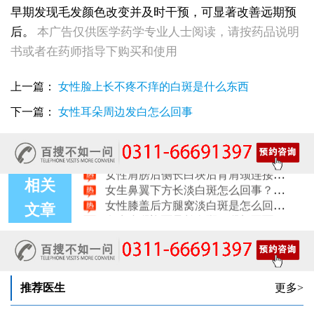
早期发现毛发颜色改变并及时干预，可显著改善远期预
后。
本广告仅供医学药学专业人士阅读，请按药品说明
女性后背腰窝长小白点凹陷处色素变淡，是白癜风早期症状吗
女生脚踝骨节凸起处长白斑 脱色原因与应对方法
书或者在药师指导下购买和使用
女性小腿冒出小白点，浅色斑点是白癜风吗
女性全身零星长浅白点多处小块白斑是什么
上一篇：
女性脸上长不疼不痒的白斑是什么东西
女性手指关节长小白块指关节发白会不会扩
下一篇：
女性耳朵周边发白怎么回事
女性尾椎骨白斑是白癜风吗后背浅色皮损判断
女生腰窝长白斑凹陷脱色 警惕白癜风迹象
眼角细小白点、眼周浅色斑块，严重吗
女性肩膀后侧长白块后背肩颈连接处发白怎么回事
女生鼻翼下方长淡白斑怎么回事？鼻下皮肤发白原因详解
相关
女性膝盖后方腿窝淡白斑是怎么回事 隐蔽处白斑咨询
女生小腿迎面骨长白斑，腿部正面发白解答
文章
女性脸颊边缘长淡色块边界模糊白斑是怎么回事
女生手腕外侧长小白斑且日常活动发白，警惕白癜风信号
女生后腰中间长淡色斑腰部正中发白要紧吗
推荐医生
更多>