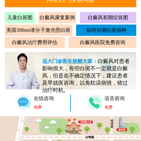
儿童白斑图
白癜风康复案例
白癜风初期症状图
美国308nm准分子激光照白斑
如何自测白斑病种
白癜风治疗费用评估
白癜风医院免费咨询
白癜风对患者
远大门诊医生提醒大家：
影响很大，有些白斑不一定就是白癜
风，但是在不确定情况下，建议患者
及早就医咨询，以免耽误病情，错过
治疗时机。
在线咨询
语音咨询
免费
免费