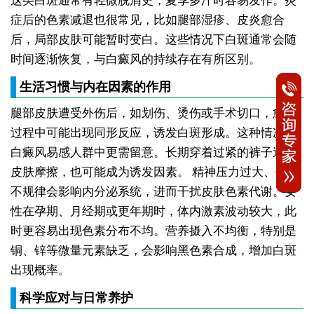
这类白斑通常有轻微脱屑史，夏季多汗时容易发作。炎
症后的色素减退也很常见，比如腿部湿疹、皮炎愈合
后，局部皮肤可能暂时变白。这些情况下白斑通常会随
时间逐渐恢复，与白癜风的持续存在有所区别。
生活习惯与内在因素的作用
腿部皮肤遭受外伤后，如划伤、烫伤或手术切口，愈合
过程中可能出现同形反应，诱发白斑形成。这种情况在
白癜风易感人群中更需留意。长期穿着过紧的裤子造成
皮肤摩擦，也可能成为诱发因素。
精神压力过大、作息
不规律会影响内分泌系统，进而干扰皮肤色素代谢。女
性在孕期、月经期或更年期时，体内激素波动较大，此
时更容易出现色素分布不均。营养摄入不均衡，特别是
铜、锌等微量元素缺乏，会影响黑色素合成，增加白斑
出现概率。
科学应对与日常养护