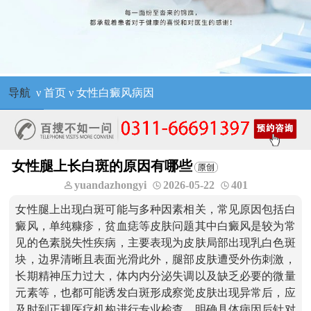
导航
ν
首页
ν
女性白癜风病因
女性腿上长白斑的原因有哪些
yuandazhongyi
2026-05-22
401
女性腿上出现白斑可能与多种因素相关，常见原因包括白
癜风，单纯糠疹，贫血痣等皮肤问题其中白癜风是较为常
见的色素脱失性疾病，主要表现为皮肤局部出现乳白色斑
块，边界清晰且表面光滑此外，腿部皮肤遭受外伤刺激，
长期精神压力过大，体内内分泌失调以及缺乏必要的微量
元素等，也都可能诱发白斑形成察觉皮肤出现异常后，应
及时到正规医疗机构进行专业检查，明确具体病因后针对