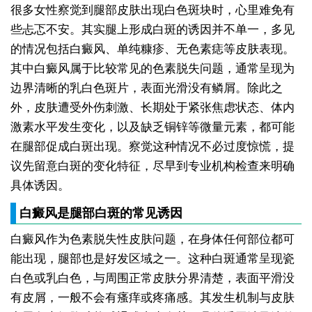
很多女性察觉到腿部皮肤出现白色斑块时，心里难免有
些忐忑不安。其实腿上形成白斑的诱因并不单一，多见
的情况包括白癜风、单纯糠疹、无色素痣等皮肤表现。
其中白癜风属于比较常见的色素脱失问题，通常呈现为
边界清晰的乳白色斑片，表面光滑没有鳞屑。除此之
外，皮肤遭受外伤刺激、长期处于紧张焦虑状态、体内
激素水平发生变化，以及缺乏铜锌等微量元素，都可能
在腿部促成白斑出现。察觉这种情况不必过度惊慌，提
议先留意白斑的变化特征，尽早到专业机构检查来明确
具体诱因。
白癜风是腿部白斑的常见诱因
白癜风作为色素脱失性皮肤问题，在身体任何部位都可
能出现，腿部也是好发区域之一。这种白斑通常呈现瓷
白色或乳白色，与周围正常皮肤分界清楚，表面平滑没
有皮屑，一般不会有瘙痒或疼痛感。其发生机制与皮肤