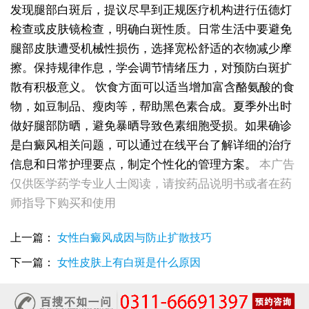
发现腿部白斑后，提议尽早到正规医疗机构进行伍德灯
检查或皮肤镜检查，明确白斑性质。日常生活中要避免
腿部皮肤遭受机械性损伤，选择宽松舒适的衣物减少摩
擦。保持规律作息，学会调节情绪压力，对预防白斑扩
散有积极意义。
饮食方面可以适当增加富含酪氨酸的食
物，如豆制品、瘦肉等，帮助黑色素合成。夏季外出时
做好腿部防晒，避免暴晒导致色素细胞受损。如果确诊
女性皮肤出现白斑是什么原因引起的
是白癜风相关问题，可以通过在线平台了解详细的治疗
女性患上白癜风是什么原因导致的
信息和日常护理要点，制定个性化的管理方案。
本广告
女性脸部白斑出现的原因有哪些
女性后颈长小白点的原因有哪些
仅供医学药学专业人士阅读，请按药品说明书或者在药
女性脸上出现白斑是什么原因
师指导下购买和使用
女性耳朵旁皮肤发白是什么原因造成的
女性患上白癜风能治好吗 发病原因主要有哪些
上一篇：
女性白癜风成因与防止扩散技巧
女性眉毛处长白斑是什么因素导致的
女性头上起白点点是什么原因
下一篇：
女性皮肤上有白斑是什么原因
女性臀部出现白斑是什么原因
女性腹部出现白斑是什么原因
女性手部出现小白点是白癜风吗