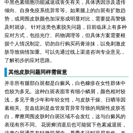
中黑色素细胞功能减退或丧失有关，具体诱因涉及遗传
倾向、自身免疫系统异常等。如果腿上的白斑有扩散趋
势，或周围皮肤颜色加深形成明显对比，需要提高警惕
及时就诊。
针对这类色素脱失问题，目前临床上有多种
应对方式，包括光疗、药物调理等，但具体方案需要根
据个人情况制定。切勿自行购买药膏涂抹，以免刺激皮
肤导致病情加重。可以先通过线上渠道咨询专业意见，
了解初步的应对思路。
其他皮肤问题同样需留意
并非所有腿部白斑都是白癜风，白色糠疹在女性群体中
也较为多见。这种白斑表面常有细小鳞屑，颜色相对较
浅，多见于青少年和年轻女性，与皮肤干燥、日晒等因
素相关。贫血痣则是血管发育异常导致的局限性皮肤苍
白，摩擦周围皮肤时白斑区域不会发红，这与白癜风的
表现有所不同。
花斑癣消退后也可能留下色素减退斑，