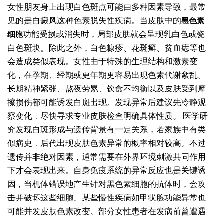
女性朋友身上出现白色斑点可能由多种因素导致，最常
见的是白癜风这种色素脱失性疾病。当皮肤中的
黑色素
功能受损或消失时，局部皮肤就会呈现乳白色或瓷
细胞
白色斑块。除此之外，白色糠疹、花斑癣、贫血痣等也
会造成类似表现。女性由于特殊的生理结构和激素变
化，在孕期、经期或更年期更容易出现色素代谢紊乱。
长期精神紧张、熬夜劳累、饮食不均衡以及皮肤受到摩
擦损伤都可能诱发白斑出现。发现异常后建议先冷静观
察变化，尽快寻求专业皮肤检查明确具体性质。
医学研
究发现白斑形成与遗传背景有一定关系，若家族中有类
似病史，后代出现皮肤色素异常的概率相对较高。不过
遗传并非绝对因素，通常需要在外界环境刺激共同作用
下才会表现出来。自身免疫系统的异常反应也是关键诱
因，当机体错误地产生针对黑色素细胞的抗体时，会攻
击并破坏这些细胞。某些慢性疾病如甲状腺功能异常也
可能并发皮肤色素改变。部分女性患者在发病前曾遭遇