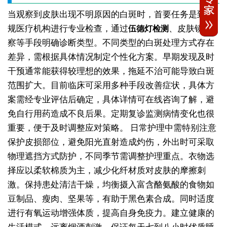
当观察到皮肤出现不明原因的白斑时，首要任务是到正
规医疗机构进行专业检查，通过
、皮肤镜观
伍德灯检测
察等手段明确诊断类型。不同类型的白斑处理方式存在
差异，需根据具体情况制定个性化方案。早期发现及时
干预通常能获得较理想的效果，拖延不治可能导致白斑
范围扩大。目前临床可采用多种手段改善症状，具体方
案需经专业评估后确定，具体详情可在线咨询了解，避
免自行用药造成不良后果。定期复诊监测病情变化也很
重要，便于及时调整应对策略。
日常护理中需特别注意
保护皮损部位，避免阳光直射造成灼伤，外出时可采取
物理遮挡方式防护，不同季节需调整护理重点。衣物选
择应以柔软棉质为主，减少化纤材质对皮肤的摩擦刺
激。保持患处清洁干燥，均衡摄入富含酪氨酸的食物如
豆制品、瘦肉、坚果等，有助于黑色素合成。同时适度
进行有氧运动增强体质，提高自身免疫力。建立健康的