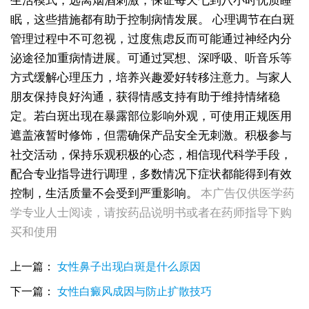
生活模式，远离烟酒刺激，保证每天七到八小时优质睡
眠，这些措施都有助于控制病情发展。
心理调节在白斑
管理过程中不可忽视，过度焦虑反而可能通过神经内分
泌途径加重病情进展。可通过冥想、深呼吸、听音乐等
方式缓解心理压力，培养兴趣爱好转移注意力。与家人
朋友保持良好沟通，获得情感支持有助于维持情绪稳
定。若白斑出现在暴露部位影响外观，可使用正规医用
遮盖液暂时修饰，但需确保产品安全无刺激。积极参与
社交活动，保持乐观积极的心态，相信现代科学手段，
配合专业指导进行调理，多数情况下症状都能得到有效
女性皮肤出现白斑是什么原因引起的
控制，生活质量不会受到严重影响。
本广告仅供医学药
女性患上白癜风是什么原因导致的
学专业人士阅读，请按药品说明书或者在药师指导下购
女性脸部白斑出现的原因有哪些
买和使用
女性后颈长小白点的原因有哪些
女性脸上出现白斑是什么原因
女性耳朵旁皮肤发白是什么原因造成的
上一篇：
女性鼻子出现白斑是什么原因
女性患上白癜风能治好吗 发病原因主要有哪些
下一篇：
女性白癜风成因与防止扩散技巧
女性眉毛处长白斑是什么因素导致的