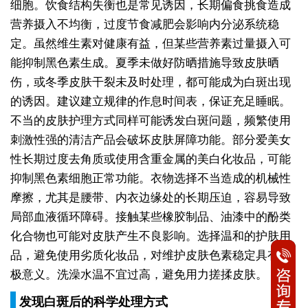
细胞。饮食结构失衡也是常见诱因，长期偏食挑食造成
营养摄入不均衡，过度节食减肥会影响内分泌系统稳
定。虽然维生素对健康有益，但某些营养素过量摄入可
能抑制黑色素生成。夏季未做好防晒措施导致皮肤晒
伤，或冬季皮肤干裂未及时处理，都可能成为白斑出现
的诱因。建议建立规律的作息时间表，保证充足睡眠。
不当的皮肤护理方式同样可能诱发白斑问题，频繁使用
刺激性强的清洁产品会破坏皮肤屏障功能。部分爱美女
性长期过度去角质或使用含重金属的美白化妆品，可能
抑制黑色素细胞正常功能。衣物选择不当造成的机械性
摩擦，尤其是腰带、内衣边缘处的长期压迫，容易导致
局部血液循环障碍。接触某些橡胶制品、油漆中的酚类
化合物也可能对皮肤产生不良影响。选择温和的护肤用
品，避免使用劣质化妆品，对维护皮肤色素稳定具有积
极意义。洗澡水温不宜过高，避免用力搓揉皮肤。
发现白斑后的科学处理方式