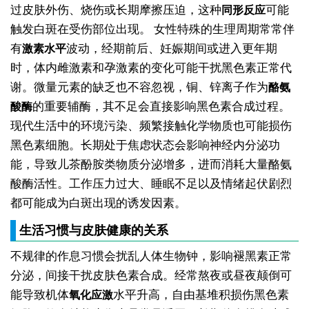
过皮肤外伤、烧伤或长期摩擦压迫，这种
可能
同形反应
触发白斑在受伤部位出现。
女性特殊的生理周期常常伴
有
波动，经期前后、妊娠期间或进入更年期
激素水平
时，体内雌激素和孕激素的变化可能干扰黑色素正常代
谢。微量元素的缺乏也不容忽视，铜、锌离子作为
酪氨
的重要辅酶，其不足会直接影响黑色素合成过程。
酸酶
现代生活中的环境污染、频繁接触化学物质也可能损伤
黑色素细胞。长期处于焦虑状态会影响神经内分泌功
能，导致儿茶酚胺类物质分泌增多，进而消耗大量酪氨
酸酶活性。工作压力过大、睡眠不足以及情绪起伏剧烈
都可能成为白斑出现的诱发因素。
生活习惯与皮肤健康的关系
不规律的作息习惯会扰乱人体生物钟，影响褪黑素正常
分泌，间接干扰皮肤色素合成。经常熬夜或昼夜颠倒可
能导致机体
水平升高，自由基堆积损伤黑色素
氧化应激