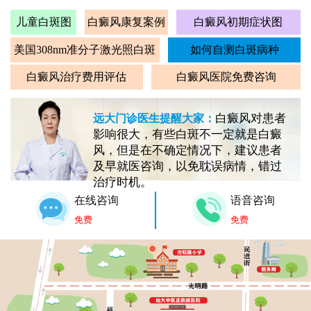
儿童白斑图
白癜风康复案例
白癜风初期症状图
美国308nm准分子激光照白斑
如何自测白斑病种
白癜风治疗费用评估
白癜风医院免费咨询
白癜风对患者
远大门诊医生提醒大家：
影响很大，有些白斑不一定就是白癜
风，但是在不确定情况下，建议患者
及早就医咨询，以免耽误病情，错过
治疗时机。
在线咨询
语音咨询
免费
免费