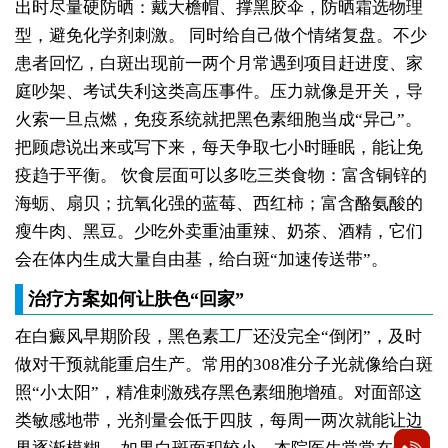
出时尽量硬防晒：戴大檐帽、撑黑胶伞，防晒霜选物理
型，避免化学剂刺激。
同时给自己做个情绪复盘。不少
患者回忆，白斑出现前一两个月常遇到项目赶进度、家
庭吵架、考试失利这类高压事件。压力就像是开关，导
火索一旦点燃，免疫系统就把黑色素细胞当成“异己”。
把顾虑说出来或写下来，每天争取七小时睡眠，能让免
疫趋于平衡。
饮食层面可以多吃三类食物：富含铜锌的
海蛎、扇贝；抗氧化强的蓝莓、西红柿；富含酪氨酸的
瘦牛肉、黑豆。少吃外卖重油重辣、奶茶、酒精，它们
会在体内生成大量自由基，给白斑“加速传送带”。
治疗方案如何让肤色“回家”
在白癜风早期阶段，黑色素工厂还没完全“倒闭”，及时
做对干预就能重启生产。常用的308准分子光就像给白斑
照“小太阳”，精准刺激残存黑色素细胞增殖。对面部这
类敏感地带，光剂量会低于四肢，每周一两次就能让边