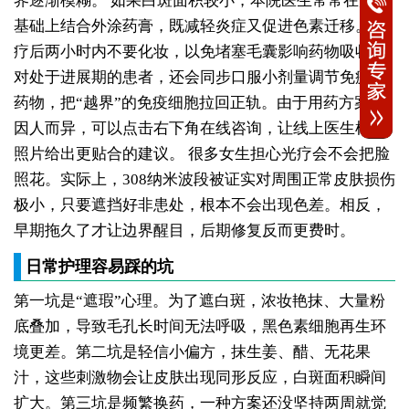
界逐渐模糊。
如果白斑面积较小，本院医生常常在光疗
基础上结合外涂药膏，既减轻炎症又促进色素迁移。光
疗后两小时内不要化妆，以免堵塞毛囊影响药物吸收。
对处于进展期的患者，还会同步口服小剂量调节免疫的
药物，把“越界”的免疫细胞拉回正轨。由于用药方案需
因人而异，可以点击右下角在线咨询，让线上医生根据
照片给出更贴合的建议。
很多女生担心光疗会不会把脸
照花。实际上，308纳米波段被证实对周围正常皮肤损伤
极小，只要遮挡好非患处，根本不会出现色差。相反，
早期拖久了才让边界醒目，后期修复反而更费时。
日常护理容易踩的坑
第一坑是“遮瑕”心理。为了遮白斑，浓妆艳抹、大量粉
底叠加，导致毛孔长时间无法呼吸，黑色素细胞再生环
境更差。第二坑是轻信小偏方，抹生姜、醋、无花果
汁，这些刺激物会让皮肤出现同形反应，白斑面积瞬间
扩大。第三坑是频繁换药，一种方案还没坚持两周就觉