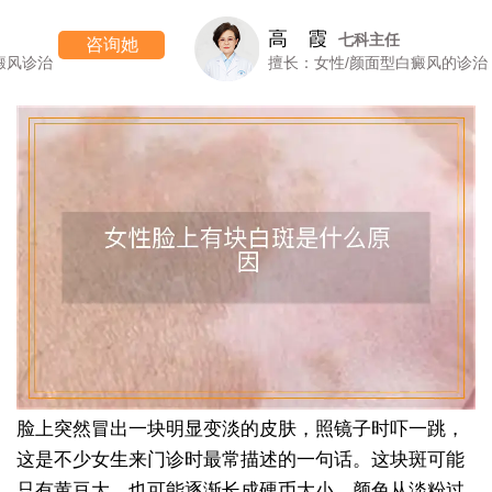
高 霞
七科主任
咨询她
擅长：女性/颜面型白癜风的诊治
脸上突然冒出一块明显变淡的皮肤，照镜子时吓一跳，
这是不少女生来门诊时最常描述的一句话。这块斑可能
只有黄豆大，也可能逐渐长成硬币大小，颜色从淡粉过