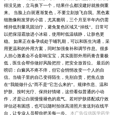
得没见效，立马换下一个，结果什么都没建好就推倒重
来。
当脸上白斑逐渐复色，不要立刻放飞自我。黑色素
细胞像刚发芽的小苗，尤其脆弱，三个月至半年内仍需
维持低剂量巩固治疗，避免复色区域又“掉线”。日常可
以把保湿霜放进小冰箱，使用时低温镇静，让肤色更
稳。
如果正在备孕或处于哺乳期，可以和医生沟通，采
用更温和的外用方案，同时加强食补和调节作息。很多
人担心激素会不会影响宝宝，其实面部外用药膏含量极
低，医生会帮你做好风险把控，把安全放首位。
最后的
唠叨：白癜风不疼不痒，但它会悄悄改变一个人的自
信。当镜子里的自己变得陌生，先别自责，把焦点放
在“我能做什么”而不是“它怎么来的”。规律作息、温和
护肤、按时光疗、保持好情绪，这些看似普通的小动
女性皮肤出现白斑是什么原因引起的
作，才是让白斑慢慢褪色的底气。若对护肤搭配或疗效
女性患上白癜风是什么原因导致的
评估还有困惑，也可以随时拍张高清照片发送到在线平
女性脸部白斑出现的原因有哪些
台，让专业人员帮你把关每一步。
本广告仅供医学药学
女性后颈长小白点的原因有哪些