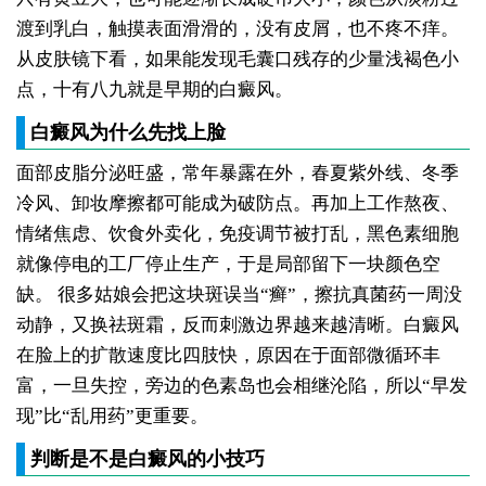
渡到乳白，触摸表面滑滑的，没有皮屑，也不疼不痒。
从皮肤镜下看，如果能发现毛囊口残存的少量浅褐色小
点，十有八九就是早期的白癜风。
白癜风为什么先找上脸
面部皮脂分泌旺盛，常年暴露在外，春夏紫外线、冬季
冷风、卸妆摩擦都可能成为破防点。再加上工作熬夜、
情绪焦虑、饮食外卖化，免疫调节被打乱，黑色素细胞
就像停电的工厂停止生产，于是局部留下一块颜色空
缺。
很多姑娘会把这块斑误当“癣”，擦抗真菌药一周没
动静，又换祛斑霜，反而刺激边界越来越清晰。白癜风
在脸上的扩散速度比四肢快，原因在于面部微循环丰
富，一旦失控，旁边的色素岛也会相继沦陷，所以“早发
现”比“乱用药”更重要。
判断是不是白癜风的小技巧