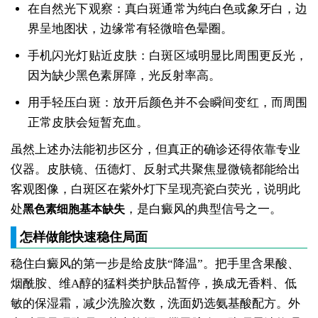
在自然光下观察：真白斑通常为纯白色或象牙白，边
界呈地图状，边缘常有轻微暗色晕圈。
手机闪光灯贴近皮肤：白斑区域明显比周围更反光，
因为缺少黑色素屏障，光反射率高。
用手轻压白斑：放开后颜色并不会瞬间变红，而周围
正常皮肤会短暂充血。
虽然上述办法能初步区分，但真正的确诊还得依靠专业
仪器。皮肤镜、伍德灯、反射式共聚焦显微镜都能给出
客观图像，白斑区在紫外灯下呈现亮瓷白荧光，说明此
处
，是白癜风的典型信号之一。
黑色素细胞基本缺失
怎样做能快速稳住局面
稳住白癜风的第一步是给皮肤“降温”。把手里含果酸、
烟酰胺、维A醇的猛料类护肤品暂停，换成无香料、低
敏的保湿霜，减少洗脸次数，洗面奶选氨基酸配方。外