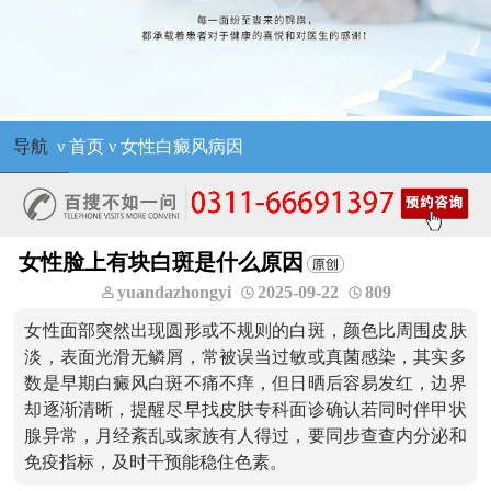
导航
ν
首页
ν
女性白癜风病因
女性脸上有块白斑是什么原因
yuandazhongyi
2025-09-22
809
女性面部突然出现圆形或不规则的白斑，颜色比周围皮肤
淡，表面光滑无鳞屑，常被误当过敏或真菌感染，其实多
数是早期白癜风白斑不痛不痒，但日晒后容易发红，边界
却逐渐清晰，提醒尽早找皮肤专科面诊确认若同时伴甲状
腺异常，月经紊乱或家族有人得过，要同步查查内分泌和
免疫指标，及时干预能稳住色素。