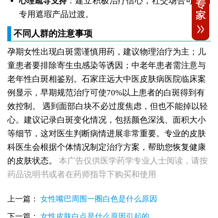
：建立积极治疗信心，社交场合可使用
心理疏导支持
专用遮瑕产品过渡。
不同人群的注意事项
孕期女性出现白斑需谨慎用药，建议物理治疗为主；儿
童患者要排除寄生虫感染等诱因；中老年患者需注意与
老年性白斑相鉴别。石家庄远大中医皮肤病医院临床案
例显示，早期规范治疗可使70%以上患者的白斑得到有
效控制。
遇到面部白块不必过度焦虑，但也不能掉以轻
心。建议记录白斑变化情况，包括颜色深浅、面积大小
女性皮肤出现白斑是什么原因引起的
等细节，这对医生判断病情进展非常重要。专业的皮肤
女性患上白癜风是什么原因导致的
科医生会根据个体情况制定治疗方案，帮助您恢复健康
女性脸部白斑出现的原因有哪些
的皮肤状态。
本广告仅供医学药学专业人士阅读，请按
女性后颈长小白点的原因有哪些
女性脸上出现白斑是什么原因
药品说明书或者在药师指导下购买和使用
女性耳朵旁皮肤发白是什么原因造成的
女性患上白癜风能治好吗 发病原因主要有哪些
上一篇：
女性嘴巴周围一圈白色是什么原因
女性眉毛处长白斑是什么因素导致的
女性头上起白点点是什么原因
下一篇：
女性皮肤白点是什么原因引起的