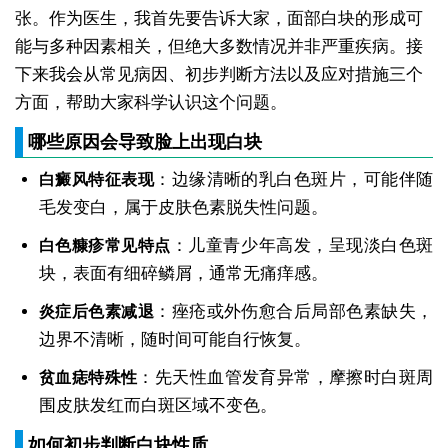
张。作为医生，我首先要告诉大家，面部白块的形成可
能与多种因素相关，但绝大多数情况并非严重疾病。接
下来我会从常见病因、初步判断方法以及应对措施三个
方面，帮助大家科学认识这个问题。
哪些原因会导致脸上出现白块
：边缘清晰的乳白色斑片，可能伴随
白癜风特征表现
毛发变白，属于皮肤色素脱失性问题。
：儿童青少年高发，呈现淡白色斑
白色糠疹常见特点
块，表面有细碎鳞屑，通常无痛痒感。
：痤疮或外伤愈合后局部色素缺失，
炎症后色素减退
边界不清晰，随时间可能自行恢复。
：先天性血管发育异常，摩擦时白斑周
贫血痣特殊性
围皮肤发红而白斑区域不变色。
如何初步判断白块性质