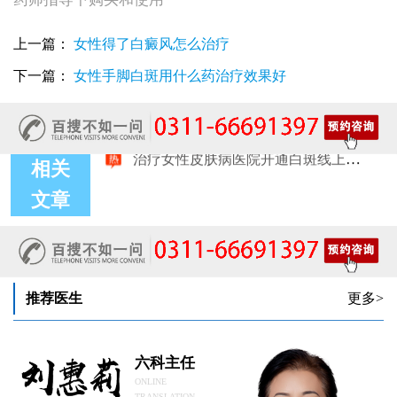
上一篇：
女性得了白癜风怎么治疗
下一篇：
女性手脚白斑用什么药治疗效果好
相关
文章
女性白癜风治疗：遮盖产品选择安全标准是什么
女性皮肤白斑护理指南：家属陪伴需留意的细节
女性白癜风治疗：微量元素补充对康复的作用
治疗女性皮肤病的医院：白斑患者康复训练指导手册
女性白斑专科诊疗：收费透明化说明
推荐医生
更多>
女性白癜风稳定期移植手术：需要满足哪些条件？
女性白癜风：饮食忌口的科学标准是什么
治疗女性皮肤病的医院：白斑患者线上复诊操作步骤
六科主任
女性皮肤白斑治疗：确诊后第一步该做什么
ONLINE
女性白癜风治疗：日常护肤避开这些刺激成分
TRANSLATION