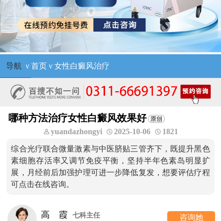
导航
ν
首页
ν
女性白癜风治疗
哪种方法治疗女性白癜风效果好
yuandazhongyi
2025-10-06
1821
综合光疗联合微量激素与中医脐贴三管齐下，既提升黑色
素细胞存活率又调节免疫平衡，坚持半年色素岛明显扩
展，月经前后加强护理可进一步降低复发，想要评估疗程
可点击在线咨询。
高 霞
七科主任
咨询她