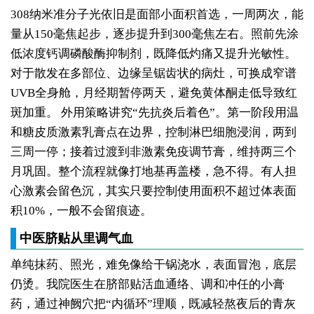
308纳米准分子光依旧是面部小面积首选，一周两次，能
量从150毫焦起步，逐步提升到300毫焦左右。照前先涂
低浓度钙调磷酸酶抑制剂，既降低灼痛又提升光敏性。
对于散发在多部位、边缘呈锯齿状的病灶，可换成窄谱
UVB全身舱，月经期暂停两天，避免黄体酮走低导致红
斑加重。
外用策略讲究“先抗炎后着色”。第一阶段用温
和糖皮质激素乳膏点在边界，控制淋巴细胞浸润，两到
三周一停；接着过渡到非激素免疫调节膏，维持两三个
月巩固。整个流程就像打地基再盖楼，急不得。有人担
心激素会留色沉，其实只要控制使用面积不超过体表面
积10%，一般不会留痕迹。
中医脐贴从里调气血
单纯抹药、照光，难免像给干锅浇水，表面冒泡，底层
仍烫。我院医生在脐部贴活血通络、调和冲任的小膏
药，通过神阙穴把“内循环”理顺，既减轻熬夜后的青灰