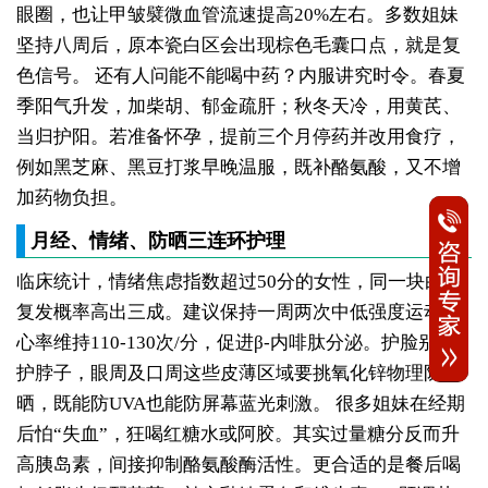
眼圈，也让甲皱襞微血管流速提高20%左右。多数姐妹
坚持八周后，原本瓷白区会出现棕色毛囊口点，就是复
色信号。
还有人问能不能喝中药？内服讲究时令。春夏
季阳气升发，加柴胡、郁金疏肝；秋冬天冷，用黄芪、
当归护阳。若准备怀孕，提前三个月停药并改用食疗，
例如黑芝麻、黑豆打浆早晚温服，既补酪氨酸，又不增
加药物负担。
月经、情绪、防晒三连环护理
临床统计，情绪焦虑指数超过50分的女性，同一块白斑
复发概率高出三成。建议保持一周两次中低强度运动，
心率维持110-130次/分，促进β-内啡肽分泌。护脸别忘
护脖子，眼周及口周这些皮薄区域要挑氧化锌物理防
晒，既能防UVA也能防屏幕蓝光刺激。
很多姐妹在经期
后怕“失血”，狂喝红糖水或阿胶。其实过量糖分反而升
高胰岛素，间接抑制酪氨酸酶活性。更合适的是餐后喝