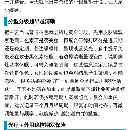
一并整合。今天就把日常总结的小锦囊拆开说，让大家
少绕路。
分型分级越早越清晰
把白斑当成普通褪色就会错过黄金时段。先用皮肤镜观
察毛囊口色素环是否完整，再配合伍德灯区分是进展期
还是稳定期。若边缘模糊、呈现淡蓝荧光，多半提示免
疫还在攻击黑色素细胞；若边界清晰呈现瓷白，说明病
灶基本休眠，可转入修复阶段。这些信息决定后续是控
炎还是促色，女性经期波动也会对结果产生微调，不能
忽略。
很多姑娘在例假前一到两周会觉得白斑突然“活
跃”，其实不是病在加重，而是雌激素下降让免疫通道短
暂敞开。此时若仍按稳定期方案猛照光，反会加重炎
症。建议记录三个月月经周期，跟复诊时间对齐，再微
调能量与频率，就能减少“越治越白”的尴尬。
光疗＋外用稳控期双保险