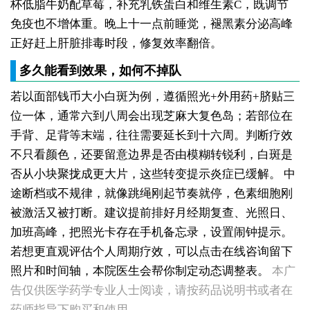
杯低脂牛奶配草莓，补充乳铁蛋白和维生素C，既调节
免疫也不增体重。晚上十一点前睡觉，褪黑素分泌高峰
正好赶上肝脏排毒时段，修复效率翻倍。
多久能看到效果，如何不掉队
若以面部钱币大小白斑为例，遵循照光+外用药+脐贴三
位一体，通常六到八周会出现芝麻大复色岛；若部位在
手背、足背等末端，往往需要延长到十六周。判断疗效
不只看颜色，还要留意边界是否由模糊转锐利，白斑是
否从小块聚拢成更大片，这些转变提示炎症已缓解。
中
途断档或不规律，就像跳绳刚起节奏就停，色素细胞刚
被激活又被打断。建议提前排好月经期复查、光照日、
加班高峰，把照光卡存在手机备忘录，设置闹钟提示。
若想更直观评估个人周期疗效，可以点击在线咨询留下
照片和时间轴，本院医生会帮你制定动态调整表。
本广
告仅供医学药学专业人士阅读，请按药品说明书或者在
药师指导下购买和使用