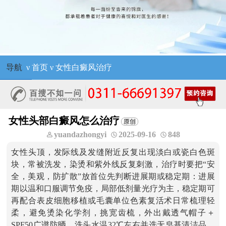
导航
ν
首页
ν
女性白癜风治疗
女性头部白癜风怎么治疗
yuandazhongyi
2025-09-16
848
女性头顶，发际线及发缝附近反复出现淡白或瓷白色斑
块，常被洗发，染烫和紫外线反复刺激，治疗时要把“安
全，美观，防扩散”放首位先判断进展期或稳定期：进展
期以温和口服调节免疫，局部低剂量光疗为主，稳定期可
再配合表皮细胞移植或毛囊单位色素复活术日常梳理轻
柔，避免烫染化学剂，挑宽齿梳，外出戴透气帽子＋
SPF50广谱防晒，洗头水温32℃左右并选无皂基清洁品，