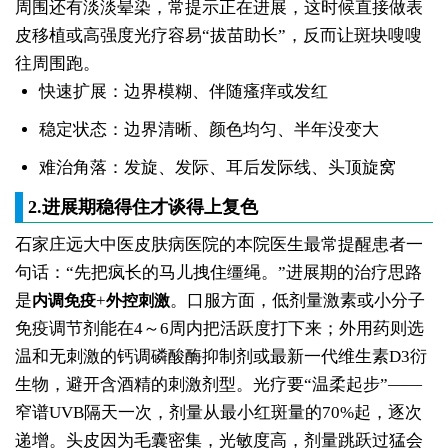
周围还有淡淡晕染，常提示正在进展，这时候直接做表
皮移植或高强度光疗容易“拔苗助长”，反而让斑块嗖嗖
往周围跑。
快速扩展：边界模糊、伴随瘙痒或发红
稳定状态：边界清晰、颜色均匀、半年没变大
难治角落：发旋、发际、耳后发际线、头顶旋窝
2.进展期稳得住才谈得上复色
石家庄远大中医皮肤病医院的本院医生最常提醒患者一
句话：“先把疯长的马儿拽住缰绳。”进展期的治疗思路
是
+
。口服方面，低剂量激素或小分子
内调免疫
外控刺激
免疫调节剂能在4～6周内把活跃度打下来；外用药则选
温和无刺激的钙调磷酸酶抑制剂或最新一代维生素D3衍
生物，避开含酒精的刺激剂型。光疗要“温柔起步”——
窄谱UVB隔天一次，剂量从最小红斑量的70%起，逐次
递增。头皮因为毛囊密集，光敏度高，剂量跳跃过猛会