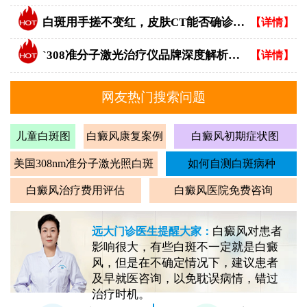
白斑用手搓不变红，皮肤CT能否确诊白癜风？
【详情】
`308准分子激光治疗仪品牌深度解析：专业视角下的优选指南`
【详情】
网友热门搜索问题
儿童白斑图
白癜风康复案例
白癜风初期症状图
美国308nm准分子激光照白斑
如何自测白斑病种
白癜风治疗费用评估
白癜风医院免费咨询
白癜风对患者
远大门诊医生提醒大家：
影响很大，有些白斑不一定就是白癜
风，但是在不确定情况下，建议患者
及早就医咨询，以免耽误病情，错过
治疗时机。