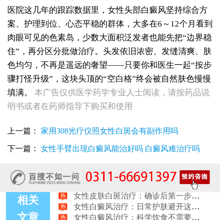
医院这几年的跟踪数据里，女性头部白癜风坚持综合方
案、护理到位、心态平稳的群体，大多在6～12个月看到
肉眼可见的色素岛，少数大面积泛发者也能先把“边界稳
住”，再分区分批做治疗。头发依旧浓密、发缝清爽、肤
色均匀，不再是遥远的奢望——只要你和医生一起“按步
女性白斑康复随访服务对比：好医院该做到哪些
骤打怪升级”，这块头顶的“空白格”终会被自然肤色慢慢
女性皮肤白斑误诊后，白癜风治疗方案怎么调整才有效
填满。
本广告仅供医学药学专业人士阅读，请按药品说
女性白癜风治疗：遮盖产品选择安全标准是什么
明书或者在药师指导下购买和使用
女性皮肤白斑护理指南：家属陪伴需留意的细节
女性白癜风治疗：微量元素补充对康复的作用
治疗女性皮肤病的医院：白斑患者康复训练指导手册
上一篇：
家用308光疗仪照女性白斑会有副作用吗
女性白斑专科诊疗：收费透明化说明
下一篇：
女性手臂出现白癜风能治好吗 白癜风难治疗吗
女性白癜风稳定期移植手术：需要满足哪些条件？
女性白癜风：饮食忌口的科学标准是什么
治疗女性皮肤病的医院：白斑患者线上复诊操作步骤
女性皮肤白斑治疗：确诊后第一步该做什么
女性白癜风治疗：日常护肤避开这些刺激成分
相关
女性白癜风治疗：科学饮食不需要过度忌口
文章
女性皮肤病医院白斑诊疗收费明细公开