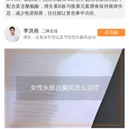
配合富含酪氨酸，维生素B族与微量元素膳食保持规律作
息，减少焦虑熬夜，往往能让复色事半功倍。
李洪燕
二科主任
咨询她
擅长：反复发作型以及节段型白癜风诊治