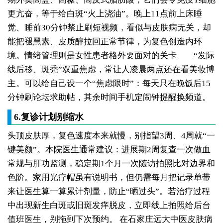
更亢奋，等于给白斑“火上浇油”。晚上11点前上床睡
觉、睡前30分钟禁止刷短视频，看似与皮肤病无关，却
能把褪黑素、皮质醇拉回正常节律，为复色创造内环
境。情绪管理则是女性患者格外要面对的关卡——“发际
线后移、斑秃”双重焦虑，常让人凌晨两点还在看美妆博
主。可以给自己设一个“焦虑限时”：每天只在晚饭后15
分钟刷论坛求助帖，其余时间手机定闹钟提醒换频道。
6.复诊计划别缩水
头顶皮肤厚，复色速度本来就慢，别指望3周、4周就“一
键美颜”。本院医生通常建议：进展期2周复查一次做血
常规与肝功监测，稳定期1个月一次随访拍照比对边界和
色阶。家用光疗帽虽有说明书，但仍需每月把记录单带
来让医生算一算累计剂量，防止“晒过头”。若治疗过程
中出现新生白斑或旧斑发痒脱皮，立即线上拍照给后台
值班医生，别拖到下次预约。
在石家庄远大中医皮肤病