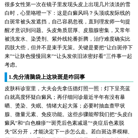
很多女性第一次在镜子里发现头皮上出现几片淡淡的雪
白时，心里咯噔一下：这是白癜风吗？头顶或发际线的
白斑常被头发遮挡，自己容易忽视，直到理发师一句提
醒才意识到问题。头皮角质层厚、皮脂腺密集，又常年
被洗发水、染烫剂、紫外线轮番折腾，治疗难度确实比
四肢大些，但并不是束手无策。关键是要把“让白斑停下
来”“让肤色慢慢回来”“让头发依旧浓密好看”三件事一起
考虑。
1.先分清脑袋上这块斑是咋回事
皮肤科诊室里，大夫会先拿伍德灯照一照：灯下呈亮蓝
白就高度怀疑白癜风；再仔细问诊最近半年有没有暴
晒、烫染、失眠、情绪大起大落；必要时抽血查甲状
腺、微量元素、免疫功能。这些步骤能帮我们把“头皮白
癜风”和“白色糠疹”“斑秃后色素减退”“炎症后色素脱
失”区分开，才能决定下一步怎么走。若白斑边界模糊、