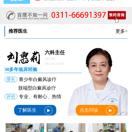
女性白癜风治疗：中药熏蒸改善微循环的作用
推荐医生
更多>
六科主任
ONLINE
TRANSLATION
30多年临床经验
擅长
青少年白癜风诊疗
肢端型白癜风诊疗
评价
专业、有耐心、热情
了解医生
点击问诊