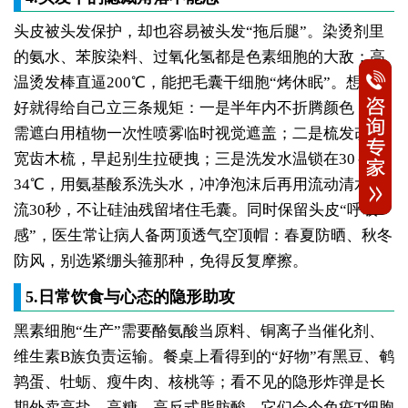
头皮被头发保护，却也容易被头发“拖后腿”。染烫剂里
的氨水、苯胺染料、过氧化氢都是色素细胞的大敌；高
温烫发棒直逼200℃，能把毛囊干细胞“烤休眠”。想保护
好就得给自己立三条规矩：一是半年内不折腾颜色，如
需遮白用植物一次性喷雾临时视觉遮盖；二是梳发改成
宽齿木梳，早起别生拉硬拽；三是洗发水温锁在30～
34℃，用氨基酸系洗头水，冲净泡沫后再用流动清水缓
流30秒，不让硅油残留堵住毛囊。同时保留头皮“呼吸
感”，医生常让病人备两顶透气空顶帽：春夏防晒、秋冬
防风，别选紧绷头箍那种，免得反复摩擦。
5.日常饮食与心态的隐形助攻
黑素细胞“生产”需要酪氨酸当原料、铜离子当催化剂、
维生素B族负责运输。餐桌上看得到的“好物”有黑豆、鹌
鹑蛋、牡蛎、瘦牛肉、核桃等；看不见的隐形炸弹是长
期外卖高盐、高糖、高反式脂肪酸，它们会令免疫T细胞