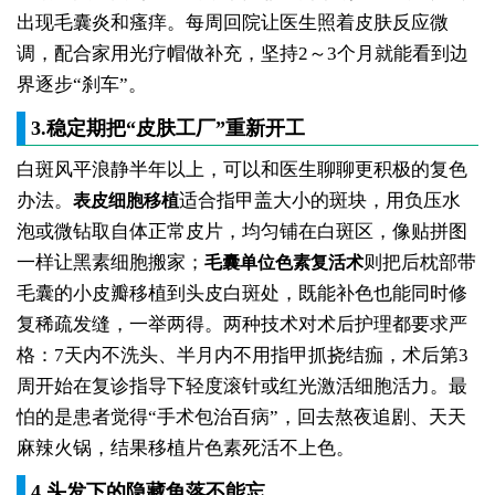
出现毛囊炎和瘙痒。每周回院让医生照着皮肤反应微
调，配合家用光疗帽做补充，坚持2～3个月就能看到边
界逐步“刹车”。
3.稳定期把“皮肤工厂”重新开工
白斑风平浪静半年以上，可以和医生聊聊更积极的复色
办法。
适合指甲盖大小的斑块，用负压水
表皮细胞移植
泡或微钻取自体正常皮片，均匀铺在白斑区，像贴拼图
一样让黑素细胞搬家；
则把后枕部带
毛囊单位色素复活术
毛囊的小皮瓣移植到头皮白斑处，既能补色也能同时修
复稀疏发缝，一举两得。两种技术对术后护理都要求严
格：7天内不洗头、半月内不用指甲抓挠结痂，术后第3
周开始在复诊指导下轻度滚针或红光激活细胞活力。最
怕的是患者觉得“手术包治百病”，回去熬夜追剧、天天
麻辣火锅，结果移植片色素死活不上色。
4.头发下的隐藏角落不能忘