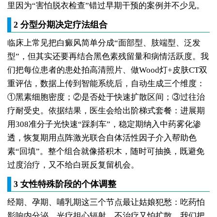
里因为“害怕脱衣检查”错过早期干预的案例并不少见。
2 分型分期决定疗法组合
临床上常见把白癜风简单分成“面部型、肢端型、泛发
型”，但其实还要再结合黑色素残留量和病情活跃度。我
们把每位患者的患处拍高清照片、做Wood灯+皮肤CT双
重评估，数据上传到智能系统后，自动生成三个维度：
①黑素细胞密度；②是否处于快速扩散区间；③过往治
疗耐受史。依据结果，医生会给出阶梯式套餐：进展期
用308准分子光快速“踩刹车”，稳定期纳入中药雾化渗
透，恢复期用点阵激光联合自体活性因子介入帮助色
素“回填”。整个组合就像搭积木，随时可抽换，既避免
过度治疗，又不给白斑反复留机会。
3 女性特殊阶段的个体调整
经期、孕期、哺乳期这三个节点最让姑娘犯愁：吃药怕
影响内分泌，光疗担心辐射，不治疗又怕扩散。我们把