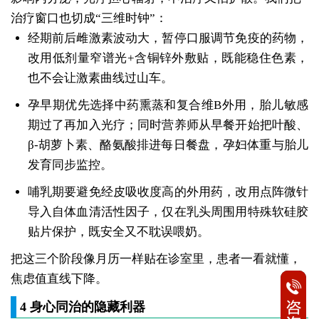
治疗窗口也切成“三维时钟”：
经期前后雌激素波动大，暂停口服调节免疫的药物，
改用低剂量窄谱光+含铜锌外敷贴，既能稳住色素，
也不会让激素曲线过山车。
孕早期优先选择中药熏蒸和复合维B外用，胎儿敏感
期过了再加入光疗；同时营养师从早餐开始把叶酸、
β-胡萝卜素、酪氨酸排进每日餐盘，孕妇体重与胎儿
发育同步监控。
哺乳期要避免经皮吸收度高的外用药，改用点阵微针
导入自体血清活性因子，仅在乳头周围用特殊软硅胶
贴片保护，既安全又不耽误喂奶。
把这三个阶段像月历一样贴在诊室里，患者一看就懂，
焦虑值直线下降。
4 身心同治的隐藏利器