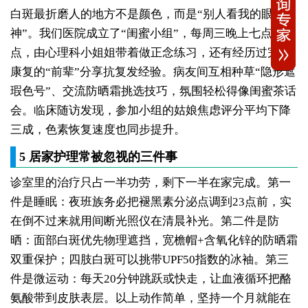
白斑最折磨人的地方不是颜色，而是“别人看我的眼
神”。我们医院成立了“闺蜜小组”，每周三晚上七点到八
点，由心理科小姐姐带着做正念练习，还有经历过完整
康复的“前辈”分享抗复发经验。病友间互相种草“隐形遮
瑕色号”、交流防晒霜挑选技巧，氛围轻松得像闺蜜茶话
会。临床随访发现，参加小组的姑娘焦虑评分平均下降
三成，色素恢复速度也同步提升。
5 居家护理常被忽视的三件事
诊室里的治疗只占一半功劳，剩下一半在家完成。第一
件是睡眠：夜班族务必把褪黑素分泌点调到23点前，实
在倒不过来就用间断光照仪在清晨补光。第二件是防
晒：面部白斑优先物理遮挡，宽檐帽+含氧化锌的防晒霜
双重保护；四肢白斑可以挑带UPF50指数的冰袖。第三
件是微运动：每天20分钟跳跃或快走，让血液循环把酪
氨酸带到皮肤表层。以上动作简单，坚持一个月就能在