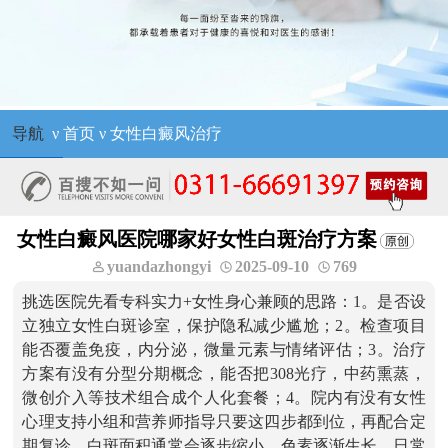
导航
ν
首页
ν
女性白癜风治疗
女性白癜风医院哪家好女性白斑治疗方案
yuandazhongyi
2025-09-10
769
挑选医院先看专科实力+女性身心兼顾的思路：1。是否设
立独立女性白斑诊室，保护隐私减少尴尬；2。检查项目
能否覆盖免疫，内分泌，微量元素与情绪评估；3。治疗
方案有没有分型分期概念，能否把308光疗，中药熏蒸，
微创介入等技术组合成个人化套餐；4。院内有没有女性
心理支持小组和营养师指导只要这四步都到位，再配合定
期复诊，白斑面积通常会逐步缩小，色素逐渐生长，日常