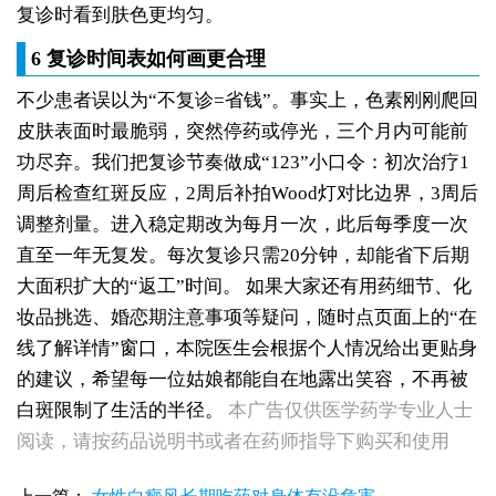
复诊时看到肤色更均匀。
6 复诊时间表如何画更合理
不少患者误以为“不复诊=省钱”。事实上，色素刚刚爬回
皮肤表面时最脆弱，突然停药或停光，三个月内可能前
功尽弃。我们把复诊节奏做成“123”小口令：初次治疗1
周后检查红斑反应，2周后补拍Wood灯对比边界，3周后
调整剂量。进入稳定期改为每月一次，此后每季度一次
直至一年无复发。每次复诊只需20分钟，却能省下后期
大面积扩大的“返工”时间。
如果大家还有用药细节、化
妆品挑选、婚恋期注意事项等疑问，随时点页面上的“在
线了解详情”窗口，本院医生会根据个人情况给出更贴身
女性白癜风治疗：遮盖产品选择安全标准是什么
的建议，希望每一位姑娘都能自在地露出笑容，不再被
女性皮肤白斑护理指南：家属陪伴需留意的细节
白斑限制了生活的半径。
本广告仅供医学药学专业人士
女性白癜风治疗：微量元素补充对康复的作用
阅读，请按药品说明书或者在药师指导下购买和使用
治疗女性皮肤病的医院：白斑患者康复训练指导手册
女性白斑专科诊疗：收费透明化说明