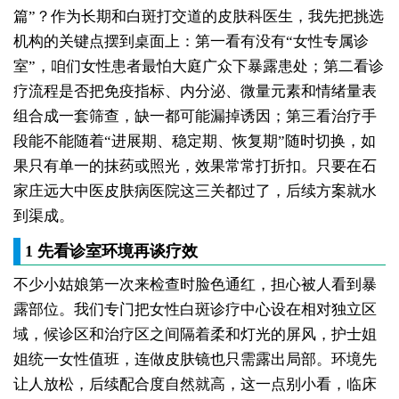
篇”？作为长期和白斑打交道的皮肤科医生，我先把挑选
机构的关键点摆到桌面上：第一看有没有“女性专属诊
室”，咱们女性患者最怕大庭广众下暴露患处；第二看诊
疗流程是否把免疫指标、内分泌、微量元素和情绪量表
组合成一套筛查，缺一都可能漏掉诱因；第三看治疗手
段能不能随着“进展期、稳定期、恢复期”随时切换，如
果只有单一的抹药或照光，效果常常打折扣。只要在石
家庄远大中医皮肤病医院这三关都过了，后续方案就水
到渠成。
1 先看诊室环境再谈疗效
不少小姑娘第一次来检查时脸色通红，担心被人看到暴
露部位。我们专门把女性白斑诊疗中心设在相对独立区
域，候诊区和治疗区之间隔着柔和灯光的屏风，护士姐
姐统一女性值班，连做皮肤镜也只需露出局部。环境先
让人放松，后续配合度自然就高，这一点别小看，临床