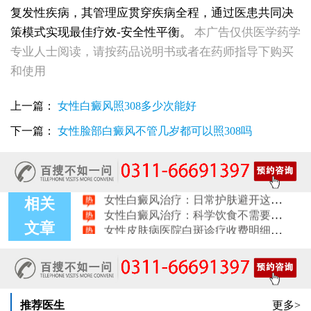
复发性疾病，其管理应贯穿疾病全程，通过医患共同决
策模式实现最佳疗效-安全性平衡。
本广告仅供医学药学
女性白癜风治疗：遮盖产品选择安全标准是什么
专业人士阅读，请按药品说明书或者在药师指导下购买
女性皮肤白斑护理指南：家属陪伴需留意的细节
和使用
女性白癜风治疗：微量元素补充对康复的作用
治疗女性皮肤病的医院：白斑患者康复训练指导手册
上一篇：
女性白癜风照308多少次能好
女性白斑专科诊疗：收费透明化说明
女性白癜风稳定期移植手术：需要满足哪些条件？
下一篇：
女性脸部白癜风不管几岁都可以照308吗
女性白癜风：饮食忌口的科学标准是什么
治疗女性皮肤病的医院：白斑患者线上复诊操作步骤
女性皮肤白斑治疗：确诊后第一步该做什么
女性白癜风治疗：日常护肤避开这些刺激成分
女性白癜风治疗：科学饮食不需要过度忌口
相关
女性皮肤病医院白斑诊疗收费明细公开
文章
女性白癜风治疗：中药熏蒸改善微循环的作用
治疗女性皮肤病的医院：白斑线上咨询常见问题解答
治疗女性皮肤病医院开通白斑线上咨询通道，白癜风患者答疑新途径
推荐医生
更多>