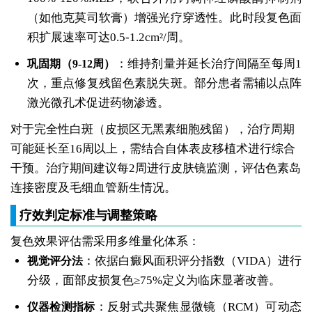
（如他克莫司软膏）增强光疗穿透性。此时段复色面
积扩展速率可达0.5-1.2cm²/周。
：维持剂量并延长治疗间隔至每周1
巩固期（9-12周）
次，重点修复残留色素脱失斑。部分患者需辅以点阵
激光微孔术促进药物渗透。
对于完全性白斑（皮损区无黑素细胞残留），治疗周期
可能延长至16周以上，需结合自体表皮移植术进行综合
干预。治疗期间建议每2周进行皮肤镜监测，评估色素岛
连接密度及毛细血管新生情况。
疗效判定标准与调整策略
复色效果评估需采用多维量化体系：
：依据白癜风面积评分指数（VIDA）进行
视觉评分法
分级，面部皮损复色≥75%定义为临床显著改善。
：反射式共聚焦显微镜（RCM）可动态
仪器检测指标