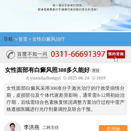
导航
ν
首页
ν
女性白癜风治疗
女性面部有白癜风照308多久能好
yuandazhongyi
2025-06-24
1019
女性面部白癜风采用308准分子激光治疗的疗效受病情分
期，皮损部位及个体代谢差异影响，通常需8-12周初始治
疗期，后续需结合色素恢复情况调整方案治疗过程中需严
格遵循医嘱进行光疗剂量调控及联合干预。
李洪燕
二科主任
咨询她