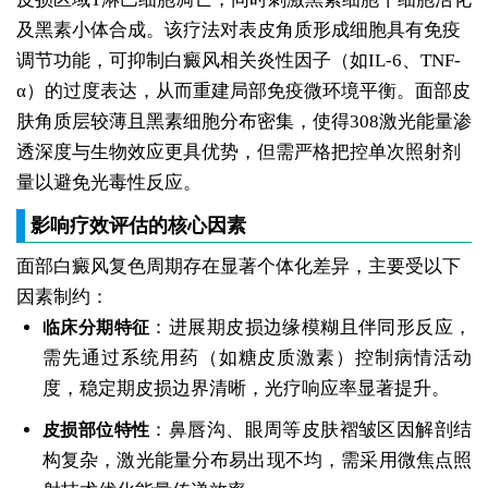
及黑素小体合成。该疗法对表皮角质形成细胞具有免疫
调节功能，可抑制白癜风相关炎性因子（如IL-6、TNF-
α）的过度表达，从而重建局部免疫微环境平衡。面部皮
肤角质层较薄且黑素细胞分布密集，使得308激光能量渗
透深度与生物效应更具优势，但需严格把控单次照射剂
量以避免光毒性反应。
影响疗效评估的核心因素
面部白癜风复色周期存在显著个体化差异，主要受以下
因素制约：
：进展期皮损边缘模糊且伴同形反应，
临床分期特征
需先通过系统用药（如糖皮质激素）控制病情活动
度，稳定期皮损边界清晰，光疗响应率显著提升。
：鼻唇沟、眼周等皮肤褶皱区因解剖结
皮损部位特性
构复杂，激光能量分布易出现不均，需采用微焦点照