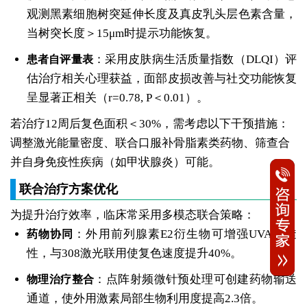
观测黑素细胞树突延伸长度及真皮乳头层色素含量，
当树突长度＞15μm时提示功能恢复。
：采用皮肤病生活质量指数（DLQI）评
患者自评量表
估治疗相关心理获益，面部皮损改善与社交功能恢复
呈显著正相关（r=0.78, P＜0.01）。
若治疗12周后复色面积＜30%，需考虑以下干预措施：
调整激光能量密度、联合口服补骨脂素类药物、筛查合
并自身免疫性疾病（如甲状腺炎）可能。
联合治疗方案优化
为提升治疗效率，临床常采用多模态联合策略：
：外用前列腺素E2衍生物可增强UVA穿透
药物协同
性，与308激光联用使复色速度提升40%。
：点阵射频微针预处理可创建药物输送
物理治疗整合
通道，使外用激素局部生物利用度提高2.3倍。