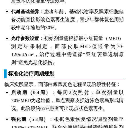
射技术优化能量传递效率。
：患者年龄、基础代谢率及黑素细胞储
代谢基础差异
备功能直接影响色素再生速度，青少年群体复色周期
较中老年缩短约30%。
：初始剂量需根据最小红斑量（MED）
光疗参数设置
测定结果制定，面部皮肤MED值通常为70-
120mJ/cm²，治疗过程中需遵循“亚红斑量递增原
则”避免光老化损伤。
标准化治疗周期规划
临床实践显示，面部白癜风复色进程呈现阶段性特征：
：每周2次照射，单次剂量以
启动期（0-4周）
70%MED为起始值，重点观察皮损边缘色素岛形成情
况。此阶段约65%患者可出现点状色素再生。
：根据色素恢复情况调整剂量至
强化期（5-8周）
100%-120%MED，联合外用钙调神经磷酸酶抑制剂