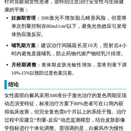
针对育龄期女性患者，需特别注意治疗安全性与生殖健
康的平衡：
：308激光不增加胎儿畸形风险，但需将
妊娠期管理
单次剂量控制在80mJ/cm²以下，避免光热效应引发母
体热应激反应。
：建议治疗间隔延长至10天，照射后4小
哺乳期方案
时内避免直接哺乳，防止药物代谢产物经乳汁排泄。
月经期调整
：黄体期皮肤光敏性增加，需将剂量下调
10%-15%以预防过度色素沉着。
结论
女性面部白癜风采用308准分子激光治疗的复色周期呈现
动态演变特征，标准治疗方案下80%患者可在12周内获
得临床改善，但完全复色需6个月以上的系统干预。治疗
过程中应建立“剂量-反应”动态监测模型，结合皮肤影像
学指标进行个体化调整。需强调的是，白癜风作为慢性