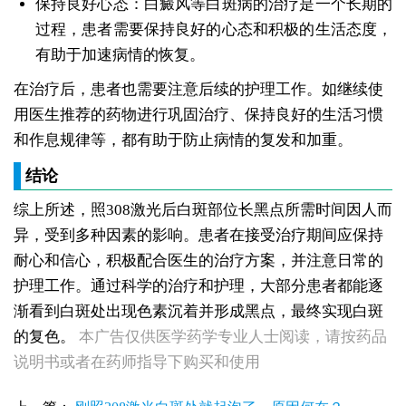
保持良好心态：白癜风等白斑病的治疗是一个长期的
过程，患者需要保持良好的心态和积极的生活态度，
有助于加速病情的恢复。
在治疗后，患者也需要注意后续的护理工作。如继续使
用医生推荐的药物进行巩固治疗、保持良好的生活习惯
和作息规律等，都有助于防止病情的复发和加重。
结论
综上所述，照308激光后白斑部位长黑点所需时间因人而
异，受到多种因素的影响。患者在接受治疗期间应保持
女性白斑康复随访服务对比：好医院该做到哪些
耐心和信心，积极配合医生的治疗方案，并注意日常的
女性皮肤白斑误诊后，白癜风治疗方案怎么调整才有效
护理工作。通过科学的治疗和护理，大部分患者都能逐
女性白癜风治疗：遮盖产品选择安全标准是什么
渐看到白斑处出现色素沉着并形成黑点，最终实现白斑
女性皮肤白斑护理指南：家属陪伴需留意的细节
女性白癜风治疗：微量元素补充对康复的作用
的复色。
本广告仅供医学药学专业人士阅读，请按药品
治疗女性皮肤病的医院：白斑患者康复训练指导手册
说明书或者在药师指导下购买和使用
女性白斑专科诊疗：收费透明化说明
女性白癜风稳定期移植手术：需要满足哪些条件？