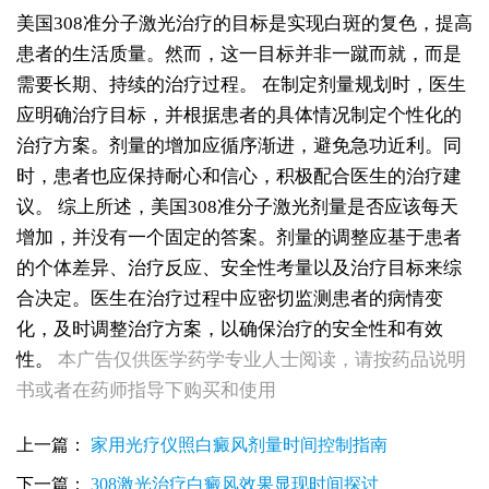
美国308准分子激光治疗的目标是实现白斑的复色，提高
患者的生活质量。然而，这一目标并非一蹴而就，而是
需要长期、持续的治疗过程。
在制定剂量规划时，医生
应明确治疗目标，并根据患者的具体情况制定个性化的
治疗方案。剂量的增加应循序渐进，避免急功近利。同
时，患者也应保持耐心和信心，积极配合医生的治疗建
议。
综上所述，美国308准分子激光剂量是否应该每天
增加，并没有一个固定的答案。剂量的调整应基于患者
的个体差异、治疗反应、安全性考量以及治疗目标来综
合决定。医生在治疗过程中应密切监测患者的病情变
化，及时调整治疗方案，以确保治疗的安全性和有效
女性白斑康复随访服务对比：好医院该做到哪些
性。
本广告仅供医学药学专业人士阅读，请按药品说明
女性皮肤白斑误诊后，白癜风治疗方案怎么调整才有效
女性白癜风治疗：遮盖产品选择安全标准是什么
书或者在药师指导下购买和使用
女性皮肤白斑护理指南：家属陪伴需留意的细节
女性白癜风治疗：微量元素补充对康复的作用
上一篇：
家用光疗仪照白癜风剂量时间控制指南
治疗女性皮肤病的医院：白斑患者康复训练指导手册
女性白斑专科诊疗：收费透明化说明
下一篇：
308激光治疗白癜风效果显现时间探讨