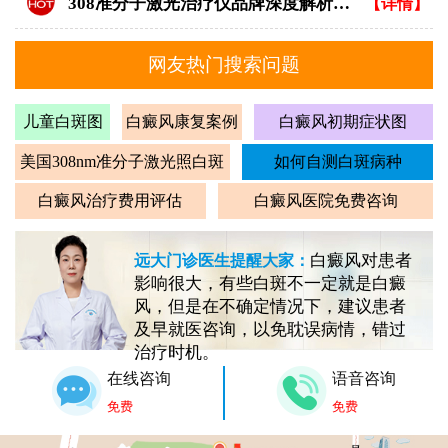
`308准分子激光治疗仪品牌深度解析：专业视角下的优选指南`
【详情】
网友热门搜索问题
儿童白斑图
白癜风康复案例
白癜风初期症状图
美国308nm准分子激光照白斑
如何自测白斑病种
白癜风治疗费用评估
白癜风医院免费咨询
白癜风对患者
远大门诊医生提醒大家：
影响很大，有些白斑不一定就是白癜
风，但是在不确定情况下，建议患者
及早就医咨询，以免耽误病情，错过
治疗时机。
在线咨询
语音咨询
免费
免费