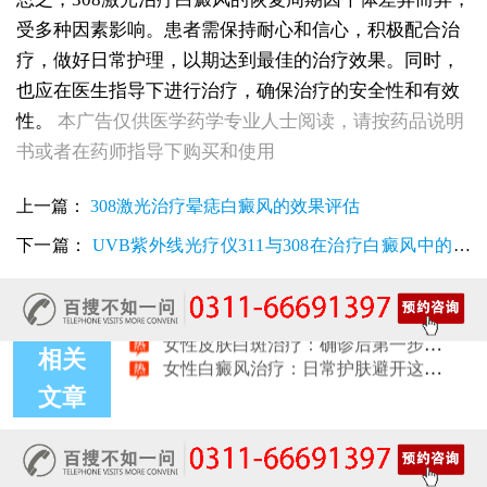
女性皮肤白斑治疗误区：乱涂药膏反而加重病情
受多种因素影响。患者需保持耐心和信心，积极配合治
女性皮肤白斑治疗：多年顽固白斑康复真实案例
女性白癜风治疗：熬夜对白斑康复的影响
疗，做好日常护理，以期达到最佳的治疗效果。同时，
女性白斑康复随访服务对比：好医院该做到哪些
也应在医生指导下进行治疗，确保治疗的安全性和有效
女性皮肤白斑误诊后，白癜风治疗方案怎么调整才有效
性。
本广告仅供医学药学专业人士阅读，请按药品说明
女性白癜风治疗：遮盖产品选择安全标准是什么
书或者在药师指导下购买和使用
女性皮肤白斑护理指南：家属陪伴需留意的细节
女性白癜风治疗：微量元素补充对康复的作用
治疗女性皮肤病的医院：白斑患者康复训练指导手册
上一篇：
308激光治疗晕痣白癜风的效果评估
女性白斑专科诊疗：收费透明化说明
下一篇：
UVB紫外线光疗仪311与308在治疗白癜风中的优
女性白癜风稳定期移植手术：需要满足哪些条件？
女性白癜风：饮食忌口的科学标准是什么
劣比较
治疗女性皮肤病的医院：白斑患者线上复诊操作步骤
女性皮肤白斑治疗：确诊后第一步该做什么
女性白癜风治疗：日常护肤避开这些刺激成分
相关
文章