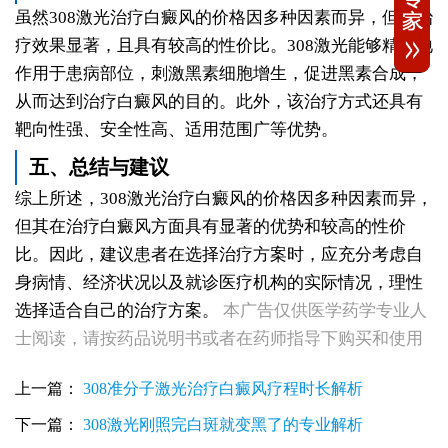
虽然308激光治疗白癜风的价格因多种因素而异，但其治
疗效果显著，且具有较高的性价比。308激光能够精准地
作用于患病部位，刺激黑素细胞增生，促进黑素合成，
从而达到治疗白癜风的目的。此外，该治疗方式还具有
靶向性强、安全性高、适用范围广等优势。
五、总结与建议
综上所述，308激光治疗白癜风的价格因多种因素而异，
但其在治疗白癜风方面具有显著的优势和较高的性价
比。因此，建议患者在选择治疗方案时，应充分考虑自
身病情、经济状况以及就诊医疗机构的实际情况，理性
女性白斑康复随访服务对比：好医院该做到哪些
女性皮肤白斑误诊后，白癜风治疗方案怎么调整才有效
选择适合自己的治疗方案。
本广告仅供医学药学专业人
女性白癜风治疗：遮盖产品选择安全标准是什么
士阅读，请按药品说明书或者在药师指导下购买和使用
女性皮肤白斑护理指南：家属陪伴需留意的细节
女性白癜风治疗：微量元素补充对康复的作用
上一篇：
308准分子激光治疗白癜风疗程时长解析
治疗女性皮肤病的医院：白斑患者康复训练指导手册
女性白斑专科诊疗：收费透明化说明
下一篇：
308激光刚照完白斑就变黑了的专业解析
女性白癜风稳定期移植手术：需要满足哪些条件？