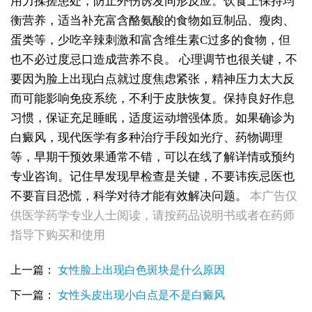
用力揉搓患处，防止外伤诱发同形反应。饮食上保持均
衡营养，适当补充富含酪氨酸的食物如豆制品、瘦肉、
蛋类等，少吃辛辣刺激和富含维生素C过多的食物，但
也不必过度忌口造成营养不良。
心理调节也很关键，不
要因为脸上出现白点就过度焦虑紧张，精神压力太大反
而可能影响免疫系统，不利于皮肤恢复。保持良好作息
习惯，保证充足睡眠，适度运动增强体质。如果确诊为
白癜风，现代医学有多种治疗手段如光疗、药物调理
等，早期干预效果通常不错，可以在线了解详情或预约
女性全身零星长浅白点多处小块白斑是什么
专业咨询。记住早发现早检查是关键，不要讳疾忌医也
女性手指关节长小白块指关节发白会不会扩
女性尾椎骨白斑是白癜风吗后背浅色皮损判断
不要盲目恐慌，科学对待才能有效解决问题。
本广告仅
女生腰窝长白斑凹陷脱色 警惕白癜风迹象
供医学药学专业人士阅读，请按药品说明书或者在药师
眼角细小白点、眼周浅色斑块，严重吗
指导下购买和使用
女性肩膀后侧长白块后背肩颈连接处发白怎么回事
女生鼻翼下方长淡白斑怎么回事？鼻下皮肤发白原因详解
上一篇：
女性脸上出现白色斑块是什么原因
女性膝盖后方腿窝淡白斑是怎么回事 隐蔽处白斑咨询
女生小腿迎面骨长白斑，腿部正面发白解答
下一篇：
女性头皮出现小白点是不是白癜风
女性脸颊边缘长淡色块边界模糊白斑是怎么回事