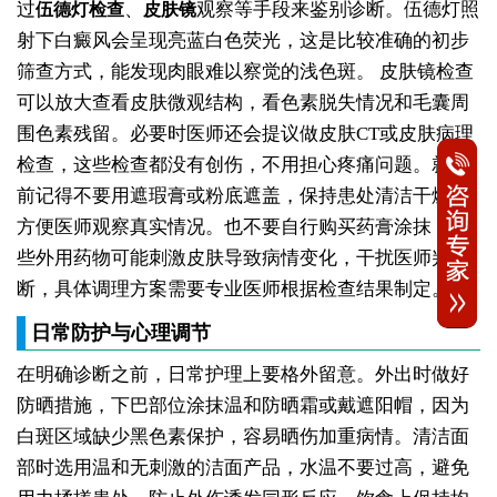
过
、
观察等手段来鉴别诊断。伍德灯照
伍德灯检查
皮肤镜
射下白癜风会呈现亮蓝白色荧光，这是比较准确的初步
筛查方式，能发现肉眼难以察觉的浅色斑。
皮肤镜检查
可以放大查看皮肤微观结构，看色素脱失情况和毛囊周
围色素残留。必要时医师还会提议做皮肤CT或皮肤病理
检查，这些检查都没有创伤，不用担心疼痛问题。就医
前记得不要用遮瑕膏或粉底遮盖，保持患处清洁干燥，
方便医师观察真实情况。也不要自行购买药膏涂抹，有
些外用药物可能刺激皮肤导致病情变化，干扰医师判
断，具体调理方案需要专业医师根据检查结果制定。
日常防护与心理调节
在明确诊断之前，日常护理上要格外留意。外出时做好
防晒措施，下巴部位涂抹温和防晒霜或戴遮阳帽，因为
白斑区域缺少黑色素保护，容易晒伤加重病情。清洁面
部时选用温和无刺激的洁面产品，水温不要过高，避免