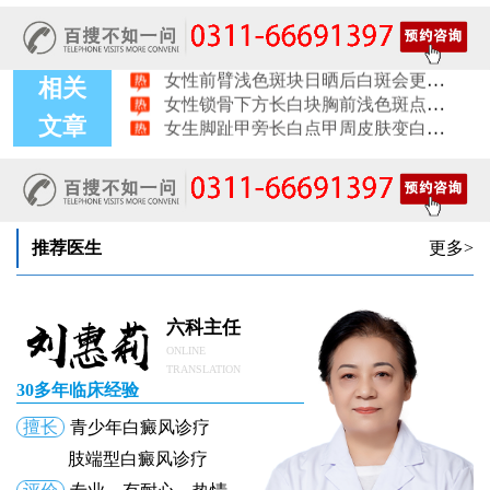
女生手腕外侧长小白斑且日常活动发白，警惕白癜风信号
女生后腰中间长淡色斑腰部正中发白要紧吗
女性前臂浅色斑块日晒后白斑会更明显吗
女性锁骨下方长白块胸前浅色斑点会不会变白癜风
相关
女生脚趾甲旁长白点甲周皮肤变白怎么了
文章
推荐医生
更多>
六科主任
ONLINE
TRANSLATION
30多年临床经验
擅长
青少年白癜风诊疗
肢端型白癜风诊疗