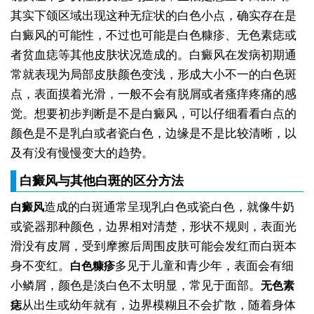
其实下颌区域出现这种无症状的白色小点，确实存在是
白癜风的可能性，不过也可能是白色糠疹、无色素痣或
者贫血痣等其他皮肤状况造成的。白癜风在发病初期通
常就表现为局部皮肤颜色变浅，形成大小不一的白色斑
点，表面摸着光滑，一般不会有脱屑或者瘙痒疼痛的感
觉。想要初步判断是不是白癜风，可以仔细看看白点的
颜色是不是乳白或者瓷白色，边缘是不是比较清晰，以
及有没有慢慢变大的趋势。
白癜风与其他白斑的区分方法
造成的白斑通常呈现乳白色或瓷白色，就像牛奶
白癜风
或瓷器那种颜色，边界相对清楚，形状不规则，表面光
滑没有皮屑，受到摩擦后周围皮肤可能会发红而白斑本
身不变红。
多见于儿童和青少年，表面会有细
白色糠疹
小鳞屑，颜色是淡白色不太明显，常见于面部。
无色素
从出生或幼年就有，边界模糊且不会扩散，随着身体
痣