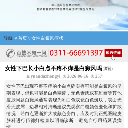
导航
ν
首页
ν
女性白癜风症状
女性下巴长小白点不疼不痒是白癜风吗
yuandazhongyi
2026-06-16
257
女性下巴出现不疼不痒的小白点确实有可能是白癜风的早
期表现，但也可能是白色糠疹，无色素痣或花斑癣等其他
皮肤问题白癜风通常表现为乳白色或瓷白色斑块，表面光
滑无皮屑，边界相对清晰建议先观察白斑颜色变化和扩散
情况，若白点逐渐扩大或颜色变白，应及时到正规医院皮
肤科进行伍德灯检查以明确诊断，避免自行用药延误病
情。