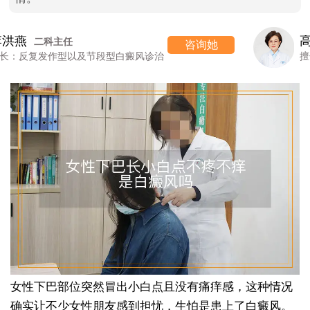
高 霞
七科主任
咨询她
擅长：女性/颜面型白癜风的诊治
女性下巴部位突然冒出小白点且没有痛痒感，这种情况
确实让不少女性朋友感到担忧，生怕是患上了白癜风。