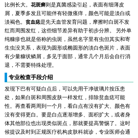
比例长大。
则是真菌感染引起，表面有细薄皮
花斑癣
屑，夏季多发且可能伴有轻微瘙痒，颜色可能是淡白或
淡褐色。
是先天血管发育问题，摩擦时白斑不发
贫血痣
红而周围发红，这些细节差异有助于初步分辨。
另外单
纯糠疹也就是俗称的虫斑，虽然名字里有虫但其实和寄
生虫没关系，表现为圆形或椭圆形的淡白色斑片，表面
有少量糠状鳞屑，多见于面部，通常几个月后会自行消
退，不需要特殊处理。
专业检查手段介绍
发现下巴有可疑白点后，可以先用干净玻璃片按压患
处，如果白斑和周围皮肤一样发红，排除贫血痣可能
性。再查看两周到一个月，看白点有没有扩大、颜色有
没有变得更白。要是白点逐渐增多、面积扩大，或者身
体其他部位也出现类似斑点，那就要提高警惕了。这时
候提议及时到正规医疗机构皮肤科就诊，专业医师会通