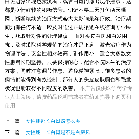
白斑边缘出现色素沉着，或者白斑内部出现小黑点，这
都是病情好转的积极信号。切记不要三天打鱼两天晒
网，断断续续的治疗方式会大大影响最终疗效。治疗期
间如有任何不适，应及时通过正规渠道在线咨询专业医
生，获取针对性的处理建议。
面对头皮白斑和白发困
扰，及时采取科学规范的治疗才是正道。激光治疗作为
物理疗法，安全性相对较高，副作用小，适合大多数女
性患者长期坚持。只要保持耐心，配合本院医生的治疗
方案，同时注意调节作息、避免精神紧张，很多患者的
病情都能得到有效控制，部分人的头皮皮肤颜色和毛发
状况也能获得不同程度的改善。
本广告仅供医学药学专
女性后背腰窝长小白点凹陷处色素变淡，是白癜风早期症状吗
女生脚踝骨节凸起处长白斑 脱色原因与应对方法
业人士阅读，请按药品说明书或者在药师指导下购买和
女性小腿冒出小白点，浅色斑点是白癜风吗
使用
女性全身零星长浅白点多处小块白斑是什么
女性手指关节长小白块指关节发白会不会扩
上一篇：
女性腰部长白斑该怎么办
女性尾椎骨白斑是白癜风吗后背浅色皮损判断
女生腰窝长白斑凹陷脱色 警惕白癜风迹象
下一篇：
女性腿上长白斑是不是白癜风
眼角细小白点、眼周浅色斑块，严重吗