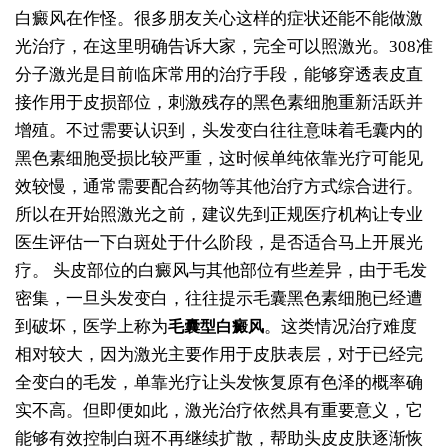
白癜风在作怪。很多朋友关心这样的症状还能不能做激
光治疗，在这里明确告诉大家，完全可以照激光。308准
分子激光是目前临床常用的治疗手段，能够穿透表皮直
接作用于皮损部位，刺激残存的黑色素细胞重新活跃并
增殖。不过需要认识到，头发变白往往意味着毛囊内的
黑色素细胞受损比较严重，这时候单纯依靠光疗可能见
效较慢，通常需要配合药物等其他治疗方式综合进行。
所以在开始照激光之前，建议先到正规医疗机构让专业
医生评估一下白斑处于什么阶段，是否适合马上开展光
疗。
头皮部位的白癜风与其他部位有些差异，由于毛发
密集，一旦头发变白，往往提示毛囊黑色素细胞已经遭
到破坏，医学上称为
。这类情况治疗难度
毛囊型白癜风
相对较大，因为激光主要作用于皮肤表层，对于已经完
全变白的毛发，单靠光疗让头发恢复原有色泽的概率确
实不高。但即便如此，激光治疗依然具有重要意义，它
能够有效控制白斑不再继续扩散，帮助头皮皮肤逐渐恢