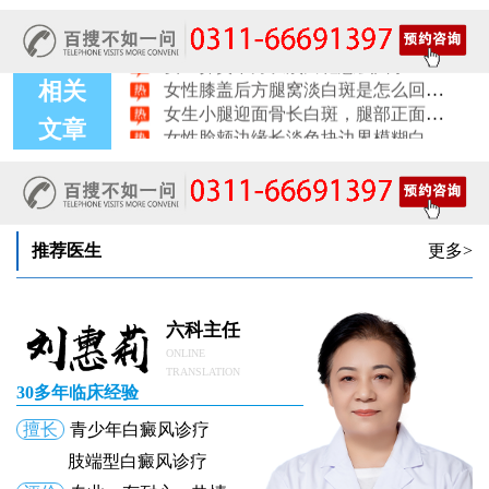
女性肩膀后侧长白块后背肩颈连接处发白怎么回事
女生鼻翼下方长淡白斑怎么回事？鼻下皮肤发白原因详解
女性膝盖后方腿窝淡白斑是怎么回事 隐蔽处白斑咨询
相关
女生小腿迎面骨长白斑，腿部正面发白解答
女性脸颊边缘长淡色块边界模糊白斑是怎么回事
文章
女生手腕外侧长小白斑且日常活动发白，警惕白癜风信号
女生后腰中间长淡色斑腰部正中发白要紧吗
推荐医生
更多>
六科主任
ONLINE
TRANSLATION
30多年临床经验
擅长
青少年白癜风诊疗
肢端型白癜风诊疗