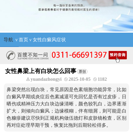
导航
ν
首页
ν
女性白癜风症状
女性鼻梁上有白块怎么回事
yuandazhongyi
2025-10-05
1182
鼻梁突然出现白块，常见原因是色素细胞功能异常，比如
白癜风早期或炎症后色素减退可先回忆是否有过皮疹，日
晒伤或精神压力大白块边缘清晰，颜色较乳白，边界逐渐
扩大，则倾向白癜风；边缘模糊，伴有细屑，则可能是白
色糠疹建议尽快到正规机构做伍德灯和皮肤镜检查，区别
再对症处理早期干预，恢复比拖到后期轻松得多。