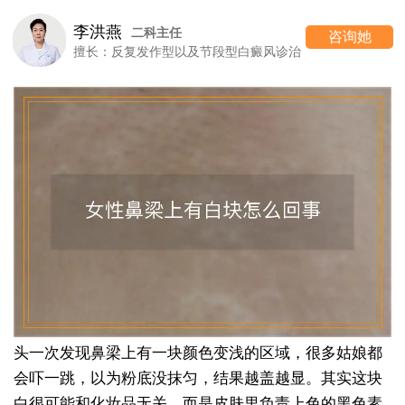
李洪燕
二科主任
咨询她
擅长：反复发作型以及节段型白癜风诊治
头一次发现鼻梁上有一块颜色变浅的区域，很多姑娘都
会吓一跳，以为粉底没抹匀，结果越盖越显。其实这块
白很可能和化妆品无关，而是皮肤里负责上色的黑色素