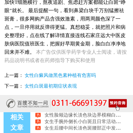
加快T细胞横行，熬夜追剧、焦虑赶方案都能让白斑“睁
眼”就长。
最后提醒一句，看到鼻梁白块千万别猛擦祛
斑膏，很多网购产品含强效激素，用两周颜色深了一
点，一旦停用就反弹得更猛。真想稳妥，就把照片和病
史整理好，点在线了解详情直接连线石家庄远大中医皮
肤病医院值班医生，把握好早期黄金期，脸白白净净地
女性全身零星长浅白点多处小块白斑是什么
回来并不难。
本广告仅供医学药学专业人士阅读，请按
女性手指关节长小白块指关节发白会不会扩
药品说明书或者在药师指导下购买和使用
女性尾椎骨白斑是白癜风吗后背浅色皮损判断
女生腰窝长白斑凹陷脱色 警惕白癜风迹象
上一篇：
女性白癜风做黑色素种植有危害吗
眼角细小白点、眼周浅色斑块，严重吗
女性肩膀后侧长白块后背肩颈连接处发白怎么回事
下一篇：
女性白斑最初期症状表现
女生鼻翼下方长淡白斑怎么回事？鼻下皮肤发白原因详解
女性膝盖后方腿窝淡白斑是怎么回事 隐蔽处白斑咨询
女生小腿迎面骨长白斑，腿部正面发白解答
女性脸颊边缘长淡色块边界模糊白斑是怎么回事
女生手腕外侧长小白斑且日常活动发白，警惕白癜风信号
相关
女生后腰中间长淡色斑腰部正中发白要紧吗
文章
女性前臂浅色斑块日晒后白斑会更明显吗