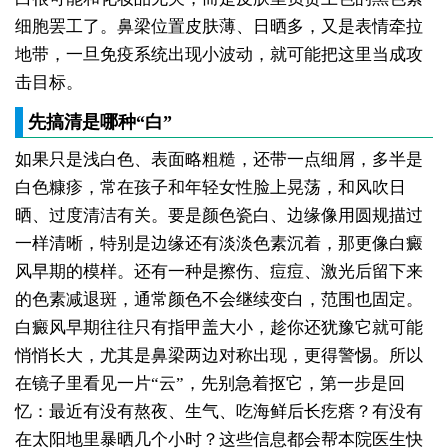
细胞罢工了。鼻梁位置皮肤薄、日晒多，又是表情牵拉
地带，一旦免疫系统出现小波动，就可能把这里当成攻
击目标。
先搞清是哪种“白”
如果只是浅白色、表面略粗糙，还带一点细屑，多半是
白色糠疹，常在孩子和年轻女性脸上晃荡，和风吹日
晒、过度清洁有关。要是颜色瓷白、边缘像用圆规描过
一样清晰，特别是边缘还有淡淡色素沉着，那更像白癜
风早期的模样。还有一种是擦伤、痘痘、激光后留下来
的色素减退斑，通常颜色不会继续变白，范围也固定。
白癜风早期往往只有指甲盖大小，趁你还犹豫它就可能
悄悄长大，尤其是鼻梁两边对称出现，更得警惕。所以
在镜子里看见一片“云”，先别急着抠它，第一步是回
忆：最近有没有熬夜、生气、吃海鲜后长疙瘩？有没有
在太阳地里暴晒几个小时？这些信息都会帮本院医生快