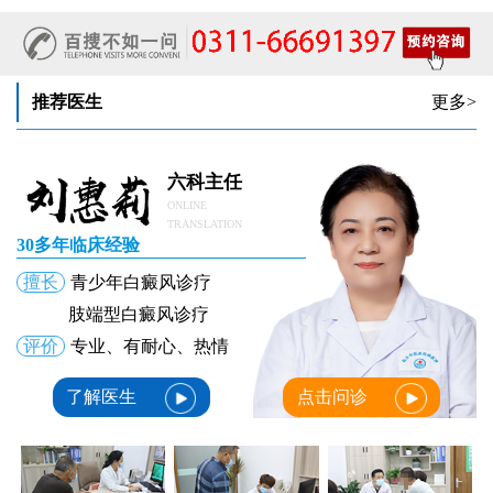
女性锁骨下方长白块胸前浅色斑点会不会变白癜风
女生脚趾甲旁长白点甲周皮肤变白怎么了
推荐医生
更多>
六科主任
ONLINE
TRANSLATION
30多年临床经验
擅长
青少年白癜风诊疗
肢端型白癜风诊疗
评价
专业、有耐心、热情
了解医生
点击问诊