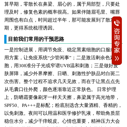
算早期，零散长在鼻梁、眉心的，属于局部型，只要处
理及时，修复色素的概率很高。如果伴随眉毛里、嘴唇
周围也有白点，时间超过半年，那可能发展到了散发
期，更得系统梳理诱因。
目前我们常用的干预思路
一是控制进展，用调节免疫、稳定黑素细胞的口服或外
用方案，让免疫系统“少管闲事”；二是激活剩余色素细
胞，用308准分子光或窄谱UVB温和刺激；三是做好皮
肤屏障，减少外界摩擦、日晒、刺激性护肤品对白斑二
次伤害。整个过程不追求几天见效，而在于让黑点点先
从毛囊口往外爬，颜色逐渐靠近正常肤色。
日常护理
上，防晒霜要像刷牙一样天天擦，鼻梁属于高光地带，
SPF50、PA+++是标配；粉底别选含大量酒精、香精的，
以免刺激。夜间可以用温和医学修护乳液，帮助角质层
稳住水分，减少干痒蜕皮。心情也重要，精神压力大会