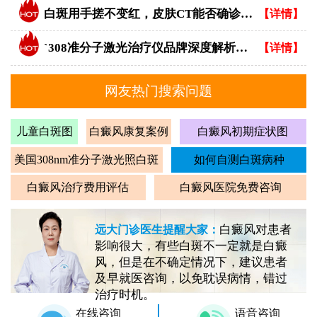
白斑用手搓不变红，皮肤CT能否确诊白癜风？
【详情】
`308准分子激光治疗仪品牌深度解析：专业视角下的优选指南`
【详情】
网友热门搜索问题
儿童白斑图
白癜风康复案例
白癜风初期症状图
美国308nm准分子激光照白斑
如何自测白斑病种
白癜风治疗费用评估
白癜风医院免费咨询
白癜风对患者
远大门诊医生提醒大家：
影响很大，有些白斑不一定就是白癜
风，但是在不确定情况下，建议患者
及早就医咨询，以免耽误病情，错过
治疗时机。
在线咨询
语音咨询