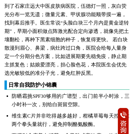
到了石家庄远大中医皮肤病医院，伍德灯一照，灰白荧
光分布一览无遗；微量元素、甲状腺功能顺带摸一遍，
找到幕后推手。医生常说“头脸白块三个月内是黄金逆转
期”，早期小面积做点阵激光配合定向渗透，就像先把土
壤翻松，再种下黑素细胞的种子，恢复得更快。
若白块
散漫到眉心、鼻梁，病灶跨过口角，医院会给每人量身
定一个分期分色方案，比如进展期要先稳免疫，静止期
主抓复色；姑娘爱漂亮，担心脸色花，本院医生会优先
选光敏较低的准分子光，避免红肿反黑。
日常自我防护小锦囊
防晒霜挑SPF30够用的广谱型，出门前半小时涂，三
小时补一次，别给白斑留空隙。
维生素C片并非吃得越多越好，柑橘草莓每天控制在
两个拳头量就行，避免抑制酪氨酸酶。