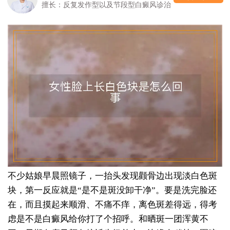
擅长：反复发作型以及节段型白癜风诊治
不少姑娘早晨照镜子，一抬头发现颧骨边出现淡白色斑
块，第一反应就是“是不是斑没卸干净”。要是洗完脸还
在，而且摸起来顺滑、不痛不痒，离色斑差得远，得考
虑是不是白癜风给你打了个招呼。和晒斑一团浑黄不