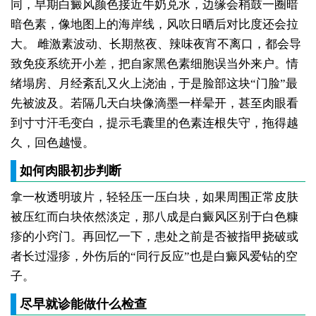
同，早期白癜风颜色接近牛奶兑水，边缘会稍鼓一圈暗
暗色素，像地图上的海岸线，风吹日晒后对比度还会拉
大。
雌激素波动、长期熬夜、辣味夜宵不离口，都会导
致免疫系统开小差，把自家黑色素细胞误当外来户。情
绪塌房、月经紊乱又火上浇油，于是脸部这块“门脸”最
先被波及。若隔几天白块像滴墨一样晕开，甚至肉眼看
到寸寸汗毛变白，提示毛囊里的色素连根失守，拖得越
久，回色越慢。
如何肉眼初步判断
拿一枚透明玻片，轻轻压一压白块，如果周围正常皮肤
被压红而白块依然淡定，那八成是白癜风区别于白色糠
疹的小窍门。再回忆一下，患处之前是否被指甲挠破或
者长过湿疹，外伤后的“同行反应”也是白癜风爱钻的空
子。
尽早就诊能做什么检查