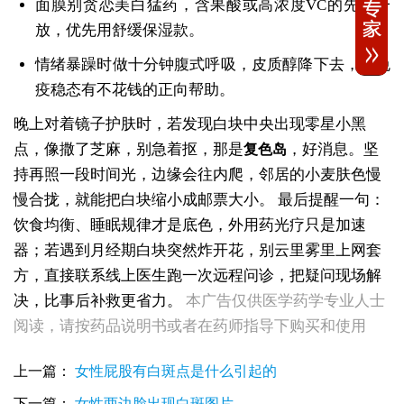
面膜别贪恋美白猛药，含果酸或高浓度VC的先放一
放，优先用舒缓保湿款。
情绪暴躁时做十分钟腹式呼吸，皮质醇降下去，对免
疫稳态有不花钱的正向帮助。
晚上对着镜子护肤时，若发现白块中央出现零星小黑
点，像撒了芝麻，别急着抠，那是
，好消息。坚
复色岛
持再照一段时间光，边缘会往内爬，邻居的小麦肤色慢
慢合拢，就能把白块缩小成邮票大小。
最后提醒一句：
饮食均衡、睡眠规律才是底色，外用药光疗只是加速
器；若遇到月经期白块突然炸开花，别云里雾里上网套
方，直接联系线上医生跑一次远程问诊，把疑问现场解
女性后背腰窝长小白点凹陷处色素变淡，是白癜风早期症状吗
决，比事后补救更省力。
本广告仅供医学药学专业人士
女生脚踝骨节凸起处长白斑 脱色原因与应对方法
阅读，请按药品说明书或者在药师指导下购买和使用
女性小腿冒出小白点，浅色斑点是白癜风吗
女性全身零星长浅白点多处小块白斑是什么
女性手指关节长小白块指关节发白会不会扩
上一篇：
女性屁股有白斑点是什么引起的
女性尾椎骨白斑是白癜风吗后背浅色皮损判断
下一篇：
女性两边脸出现白斑图片