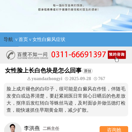
导航
ν
首页
ν
女性白癜风症状
女性脸上长白色块是怎么回事
yuandazhongyi
2025-09-28
767
脸上成片褪色的白印子，很可能是白癜风在作怪，伴随毛
发变白或边界清楚，要赶紧就医日常留心日晒后的色差放
大，抠痒后发红转白等蛛丝马迹，及时面诊并做伍德灯检
查，能快速抓住早期黄金期，减少扩散。
李洪燕
二科主任
咨询她