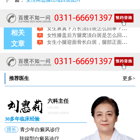
女生腰窝长白斑凹陷脱色 警惕白癜风迹象
眼角细小白点、眼周浅色斑块，严重吗
女性肩膀后侧长白块后背肩颈连接处发白怎么回事
女生鼻翼下方长淡白斑怎么回事？鼻下皮肤发白原因详解
女性膝盖后方腿窝淡白斑是怎么回事 隐蔽处白斑咨询
相关
女生小腿迎面骨长白斑，腿部正面发白解答
女性脸颊边缘长淡色块边界模糊白斑是怎么回事
文章
女生手腕外侧长小白斑且日常活动发白，警惕白癜风信号
女生后腰中间长淡色斑腰部正中发白要紧吗
推荐医生
更多>
六科主任
ONLINE
TRANSLATION
30多年临床经验
擅长
青少年白癜风诊疗
肢端型白癜风诊疗