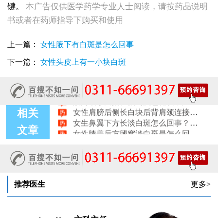
键。
本广告仅供医学药学专业人士阅读，请按药品说明
女性后背腰窝长小白点凹陷处色素变淡，是白癜风早期症状吗
书或者在药师指导下购买和使用
女生脚踝骨节凸起处长白斑 脱色原因与应对方法
女性小腿冒出小白点，浅色斑点是白癜风吗
上一篇：
女性腋下有白斑是怎么回事
女性全身零星长浅白点多处小块白斑是什么
女性手指关节长小白块指关节发白会不会扩
下一篇：
女性头皮上有一小块白斑
女性尾椎骨白斑是白癜风吗后背浅色皮损判断
女生腰窝长白斑凹陷脱色 警惕白癜风迹象
眼角细小白点、眼周浅色斑块，严重吗
女性肩膀后侧长白块后背肩颈连接处发白怎么回事
相关
女生鼻翼下方长淡白斑怎么回事？鼻下皮肤发白原因详解
女性膝盖后方腿窝淡白斑是怎么回事 隐蔽处白斑咨询
文章
女生小腿迎面骨长白斑，腿部正面发白解答
女性脸颊边缘长淡色块边界模糊白斑是怎么回事
女生手腕外侧长小白斑且日常活动发白，警惕白癜风信号
女生后腰中间长淡色斑腰部正中发白要紧吗
推荐医生
更多>