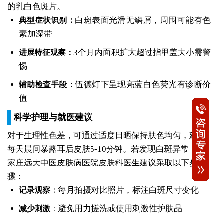
的乳白色斑片。
白斑表面光滑无鳞屑，周围可能有色
典型症状识别：
素加深带
3个月内面积扩大超过指甲盖大小需警
进展特征观察：
惕
伍德灯下呈现亮蓝白色荧光有诊断价
辅助检查手段：
值
科学护理与就医建议
对于生理性色差，可通过适度日晒保持肤色均匀，建议
每天晨间暴露耳后皮肤5-10分钟。若发现白斑异常，石
家庄远大中医皮肤病医院皮肤科医生建议采取以下步
骤：
每月拍摄对比照片，标注白斑尺寸变化
记录观察：
避免用力搓洗或使用刺激性护肤品
减少刺激：