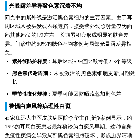
光暴露差异导致色素沉着不均
阳光中的紫外线是激活黑色素细胞的主要因素。由于耳
周区域常被头发或衣领遮挡，接受紫外线照射量仅为面
部其他部位的1/3左右，长期累积会形成明显的肤色差
异。门诊中约60%的肤色不均案例与局部光暴露差异相
关。
耳后区域SPF值比颧骨低2-3个等级
紫外线防护梯度：
未被激活的黑色素细胞更新周期延
黑色素代谢周期：
长
夏季可能因防晒疏忽加剧色差
季节性变化规律：
警惕白癜风等病理性白斑
石家庄远大中医皮肤病医院李华主任接诊案例显示，约
15%的耳周白斑患者最终确诊为白癜风早期。这种自身
免疫性疾病会导致局部黑色素细胞破坏，形成边界清晰