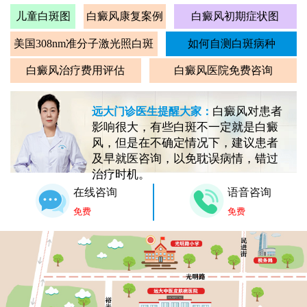
儿童白斑图
白癜风康复案例
白癜风初期症状图
美国308nm准分子激光照白斑
如何自测白斑病种
白癜风治疗费用评估
白癜风医院免费咨询
白癜风对患者
远大门诊医生提醒大家：
影响很大，有些白斑不一定就是白癜
风，但是在不确定情况下，建议患者
及早就医咨询，以免耽误病情，错过
治疗时机。
在线咨询
语音咨询
免费
免费