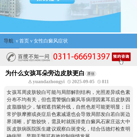
导航
ν
首页
ν
女性白癜风症状
为什么女孩耳朵旁边皮肤更白
yuandazhongyi
2025-09-05
811
女孩耳周皮肤较白可能与局部解剖结构，光照差异或色素
分布不均有关，但也需警惕白癜风等病理因素耳后皮肤因
皮脂腺较少，皱褶遮挡紫外线，自然色差可能更明显；日
常护肤摩擦或炎症后色素减退也会导致局部发白若白斑边
界清晰，扩散较快，需及时就医排查白癜风石家庄远大中
医皮肤病医院医生建议观察白斑变化，结合伍德灯检查明
确病因，早期干预可有效控制病情发展。