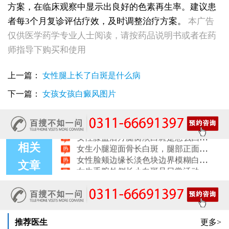
方案，在临床观察中显示出良好的色素再生率。建议患
女性后背腰窝长小白点凹陷处色素变淡，是白癜风早期症状吗
者每3个月复诊评估疗效，及时调整治疗方案。
本广告
女生脚踝骨节凸起处长白斑 脱色原因与应对方法
仅供医学药学专业人士阅读，请按药品说明书或者在药
女性小腿冒出小白点，浅色斑点是白癜风吗
女性全身零星长浅白点多处小块白斑是什么
师指导下购买和使用
女性手指关节长小白块指关节发白会不会扩
女性尾椎骨白斑是白癜风吗后背浅色皮损判断
上一篇：
女性腿上长了白斑是什么病
女生腰窝长白斑凹陷脱色 警惕白癜风迹象
眼角细小白点、眼周浅色斑块，严重吗
下一篇：
女孩女孩白癜风图片
女性肩膀后侧长白块后背肩颈连接处发白怎么回事
女生鼻翼下方长淡白斑怎么回事？鼻下皮肤发白原因详解
女性膝盖后方腿窝淡白斑是怎么回事 隐蔽处白斑咨询
女生小腿迎面骨长白斑，腿部正面发白解答
相关
女性脸颊边缘长淡色块边界模糊白斑是怎么回事
女生手腕外侧长小白斑且日常活动发白，警惕白癜风信号
文章
女生后腰中间长淡色斑腰部正中发白要紧吗
推荐医生
更多>