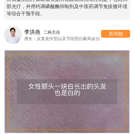
部光疗，外用钙调磷酸酶抑制剂及中医药调节免疫微环境
等综合干预手段。
李洪燕
二科主任
咨询她
擅长：反复发作型以及节段型白癜风诊治