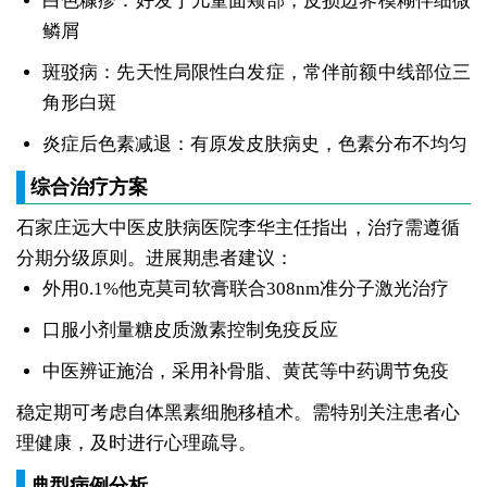
白色糠疹：好发于儿童面颊部，皮损边界模糊伴细微
鳞屑
斑驳病：先天性局限性白发症，常伴前额中线部位三
角形白斑
炎症后色素减退：有原发皮肤病史，色素分布不均匀
综合治疗方案
石家庄远大中医皮肤病医院李华主任指出，治疗需遵循
分期分级原则。进展期患者建议：
外用0.1%他克莫司软膏联合308nm准分子激光治疗
口服小剂量糖皮质激素控制免疫反应
中医辨证施治，采用补骨脂、黄芪等中药调节免疫
稳定期可考虑自体黑素细胞移植术。需特别关注患者心
理健康，及时进行心理疏导。
典型病例分析