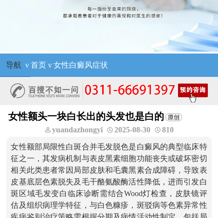
导航
ν
首页
ν
女性白癜风症状
女性额头一块白长出的头发也是白的
yuandazhongyi
2025-08-30
810
女性额部局限性白斑合并毛发脱色是白癜风的典型临床特
征之一，其发病机制与表皮黑素细胞功能丧失或破坏密切
相关此类患者常因局部皮肤和毛囊黑素合成障碍，导致表
皮基底层色素脱失及毛干酪氨酸酶活性降低，进而引发白
斑区域毛发变白临床诊断需结合Wood灯检查，皮肤镜评
估及组织病理学特征，与白色糠疹，斑驳病等色素异常性
疾病鉴别治疗策略需根据分期及病情活动性制定，包括局