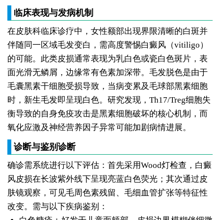
临床表现与发病机制
在皮肤科临床诊疗中，女性额部出现界限清晰的白斑并
伴随同一区域毛发变白，需高度警惕白癜风（vitiligo）
的可能。此类皮损通常表现为乳白色或瓷白色斑片，表
面光滑无鳞屑，边缘常有色素加深带。毛发脱色是由于
毛囊黑素干细胞受损导致，当病变累及毛球部黑素细胞
时，新生毛发即呈现白色。研究发现，Th17/Treg细胞失
衡导致的自身免疫攻击是黑素细胞破坏的核心机制，而
氧化应激及神经营养因子异常可能加剧病情进展。
诊断与鉴别诊断
确诊需系统进行以下评估：首先采用Wood灯检查，白癜
风皮损在长波紫外线下呈现亮蓝白色荧光；其次通过皮
肤镜观察，可见毛周色素残留、毛细血管扩张等特征性
改变。需与以下疾病鉴别：