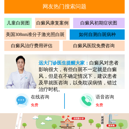
网友热门搜索问题
儿童白斑图
白癜风康复案例
白癜风初期症状图
美国308nm准分子激光照白斑
如何自测白斑病种
白癜风治疗费用评估
白癜风医院免费咨询
白癜风对患者
远大门诊医生提醒大家：
影响很大，有些白斑不一定就是白癜
风，但是在不确定情况下，建议患者
及早就医咨询，以免耽误病情，错过
治疗时机。
在线咨询
语音咨询
免费
免费