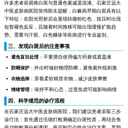
许多患者容易将白斑与普通色素减退混淆。石家庄远大
中医皮肤病医院张伟医生提醒，白癜风早期白斑具有以
下特征：在阳光照射后会显现轻微粉红色，按压时出现
短暂褪色反应，且随着时间推移可能出现缓慢扩散趋
势。需要与汗斑、白色糠疹等疾病进行专业鉴别。
三、发现白斑后的注意事项
：不要擅自使用偏方药膏或遮盖液
避免盲目处理
：外出时做好物理防晒，避免紫外线刺激
防晒保护
：穿着柔软棉质衣物，减少皮肤摩擦
衣物选择
：保持平和心态，过度焦虑可能影响病情
情绪管理
四、科学规范的诊疗流程
在石家庄远大中医皮肤病医院，我们建议患者采取三步
诊疗法：首先通过伍德灯检测确定白斑性质，再结合免
疫功能检测分析诱因，最后制定个性化治疗方案。早期