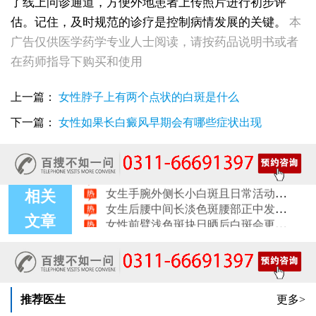
了线上问诊通道，方便外地患者上传照片进行初步评
估。记住，及时规范的诊疗是控制病情发展的关键。
本
女性全身零星长浅白点多处小块白斑是什么
女性手指关节长小白块指关节发白会不会扩
广告仅供医学药学专业人士阅读，请按药品说明书或者
女性尾椎骨白斑是白癜风吗后背浅色皮损判断
在药师指导下购买和使用
女生腰窝长白斑凹陷脱色 警惕白癜风迹象
眼角细小白点、眼周浅色斑块，严重吗
上一篇：
女性脖子上有两个点状的白斑是什么
女性肩膀后侧长白块后背肩颈连接处发白怎么回事
女生鼻翼下方长淡白斑怎么回事？鼻下皮肤发白原因详解
下一篇：
女性如果长白癜风早期会有哪些症状出现
女性膝盖后方腿窝淡白斑是怎么回事 隐蔽处白斑咨询
女生小腿迎面骨长白斑，腿部正面发白解答
女性脸颊边缘长淡色块边界模糊白斑是怎么回事
女生手腕外侧长小白斑且日常活动发白，警惕白癜风信号
女生后腰中间长淡色斑腰部正中发白要紧吗
相关
女性前臂浅色斑块日晒后白斑会更明显吗
文章
女性锁骨下方长白块胸前浅色斑点会不会变白癜风
女生脚趾甲旁长白点甲周皮肤变白怎么了
推荐医生
更多>