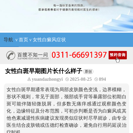
导航
ν
首页
ν
女性白癜风症状
女性白斑早期图片长什么样子
yuandazhongyi
2025-08-25
894
女性白斑早期通常表现为局部皮肤颜色变浅，边界模糊，
形状不规则，常见于面部，颈部或手背等暴露部位初期白
斑可能伴随轻微脱屑，但多数无痛痒感通过观察颜色变
化，边缘特征及分布范围，可初步判断是否为白癜风或其
他色素减退性疾病建议发现类似症状时尽早就诊，由专业
医生结合皮肤镜或伍德灯检查确诊，避免自行用药延误治
疗时机。