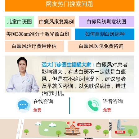
网友热门搜索问题
儿童白斑图
白癜风康复案例
白癜风初期症状图
美国308nm准分子激光照白斑
如何自测白斑病种
白癜风治疗费用评估
白癜风医院免费咨询
白癜风对患者
远大门诊医生提醒大家：
影响很大，有些白斑不一定就是白癜
风，但是在不确定情况下，建议患者
及早就医咨询，以免耽误病情，错过
治疗时机。
在线咨询
语音咨询
免费
免费