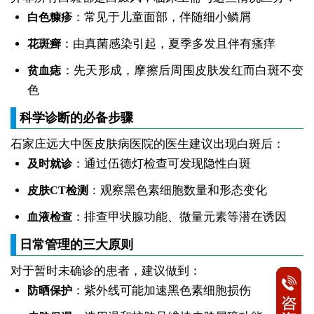
：常见于儿童面部，伴随细小鳞屑
白色糠疹
：由真菌感染引起，夏季多发且伴有瘙痒
花斑癣
：先天形成，摩擦后周围皮肤发红而白斑不变
贫血痣
色
科学诊断的必备步骤
石家庄远大中医皮肤病医院的医生建议出现白斑后：
：通过伍德灯检查可发现隐性白斑
及时就诊
：观察黑色素细胞数量和形态变化
皮肤CT检测
：排查甲状腺功能、微量元素等潜在诱因
血液检查
日常管理的三大原则
对于暂时未确诊的患者，建议做到：
：紫外线可能加速黑色素细胞损伤
防晒保护