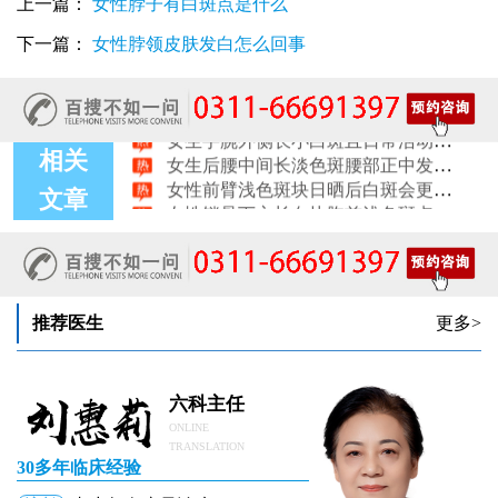
上一篇：
女性脖子有白斑点是什么
女生鼻翼下方长淡白斑怎么回事？鼻下皮肤发白原因详解
女性膝盖后方腿窝淡白斑是怎么回事 隐蔽处白斑咨询
下一篇：
女性脖领皮肤发白怎么回事
女生小腿迎面骨长白斑，腿部正面发白解答
女性脸颊边缘长淡色块边界模糊白斑是怎么回事
女生手腕外侧长小白斑且日常活动发白，警惕白癜风信号
女生后腰中间长淡色斑腰部正中发白要紧吗
相关
女性前臂浅色斑块日晒后白斑会更明显吗
女性锁骨下方长白块胸前浅色斑点会不会变白癜风
文章
女生脚趾甲旁长白点甲周皮肤变白怎么了
推荐医生
更多>
六科主任
ONLINE
TRANSLATION
30多年临床经验