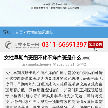
导航
ν
首页
ν
女性白癜风症状
女性早期白斑图不疼不痒白斑是什么
yuandazhongyi
2025-08-21
772
女性早期皮肤出现不痛不痒的白斑，需警惕白癜风的可能
性这类白斑通常表现为边界清晰的浅色斑块，表面光滑无
皮屑，早期可能与日晒斑或色素减退混淆建议患者观察白
斑是否扩散，颜色是否逐渐变白，并及时到正规医院通过
专业检查明确诊断白癜风并非单纯皮肤问题，可能与免
疫，遗传因素相关，早期干预能有效控制病情发展日常需
注意避免暴晒，减少刺激，保持良好心态，切勿自行用药