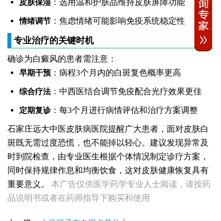
：选用温和护肤品维持皮肤屏障功能
皮肤保湿
：焦虑情绪可能影响免疫系统稳定性
情绪调节
专业治疗的关键时机
确诊为白癜风的患者需注意：
：病程3个月内的白斑复色概率更高
早期干预
：中西医结合调节免疫配合光疗效果更佳
综合疗法
：每3个月进行病情评估和治疗方案调整
定期复诊
石家庄远大中医皮肤病医院提醒广大患者，面对皮肤白
斑既无需过度恐慌，也不能掉以轻心。建议发现异常及
时到院检查，由专业医生根据个体情况制定诊疗方案，
女性全身零星长浅白点多处小块白斑是什么
同时保持规律作息和均衡饮食，这对皮肤健康恢复具有
女性手指关节长小白块指关节发白会不会扩
重要意义。
本广告仅供医学药学专业人士阅读，请按药
女性尾椎骨白斑是白癜风吗后背浅色皮损判断
女生腰窝长白斑凹陷脱色 警惕白癜风迹象
品说明书或者在药师指导下购买和使用
眼角细小白点、眼周浅色斑块，严重吗
女性肩膀后侧长白块后背肩颈连接处发白怎么回事