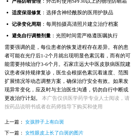
：外出时使用SPF30以上的物理防晒霜
严格防晒管理
：选择含神经酰胺的医用护肤品
适度保湿修复
：每周拍摄高清照片建立治疗档案
记录变化周期
：光照时间需严格遵医嘱执行
避免自行调整剂量
需要强调的是，每位患者的恢复进程存在差异。有的患
者可能在光疗后1-2个月就出现明显色素沉着，而有的可
能需要持续治疗3-6个月。石家庄远大中医皮肤病医院建
议患者保持规律复诊，医生会根据色素沉着速度、范围
扩展情况等动态调整方案，确保治疗安全有效。如果发
现异常变化，应及时与主治医生沟通，切勿自行中断或
女生脚踝骨节凸起处长白斑 脱色原因与应对方法
更改治疗计划。
本广告仅供医学药学专业人士阅读，请
女性小腿冒出小白点，浅色斑点是白癜风吗
女性全身零星长浅白点多处小块白斑是什么
按药品说明书或者在药师指导下购买和使用
女性手指关节长小白块指关节发白会不会扩
女性尾椎骨白斑是白癜风吗后背浅色皮损判断
上一篇：
女孩脖子上有白斑
女生腰窝长白斑凹陷脱色 警惕白癜风迹象
眼角细小白点、眼周浅色斑块，严重吗
下一篇：
女性眼皮上长了白斑的图片