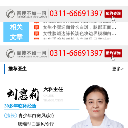
女性肩膀后侧长白块后背肩颈连接处发白怎么回事
女生鼻翼下方长淡白斑怎么回事？鼻下皮肤发白原因详解
女性膝盖后方腿窝淡白斑是怎么回事 隐蔽处白斑咨询
女生小腿迎面骨长白斑，腿部正面发白解答
相关
女性脸颊边缘长淡色块边界模糊白斑是怎么回事
女生手腕外侧长小白斑且日常活动发白，警惕白癜风信号
文章
女生后腰中间长淡色斑腰部正中发白要紧吗
女性前臂浅色斑块日晒后白斑会更明显吗
推荐医生
更多>
六科主任
ONLINE
TRANSLATION
30多年临床经验
擅长
青少年白癜风诊疗
肢端型白癜风诊疗