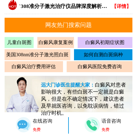
`308准分子激光治疗仪品牌深度解析：专业视角下的优选指南`
【详情】
网友热门搜索问题
儿童白斑图
白癜风康复案例
白癜风初期症状图
美国308nm准分子激光照白斑
如何自测白斑病种
白癜风治疗费用评估
白癜风医院免费咨询
白癜风对患者
远大门诊医生提醒大家：
影响很大，有些白斑不一定就是白癜
风，但是在不确定情况下，建议患者
及早就医咨询，以免耽误病情，错过
治疗时机。
在线咨询
语音咨询
免费
免费