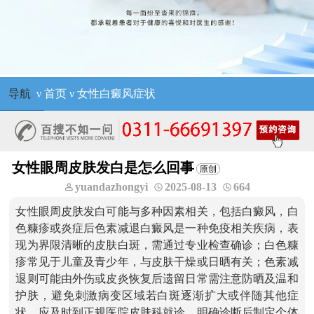
导航
ν
首页
ν
女性白癜风症状
女性眼周皮肤发白是怎么回事
yuandazhongyi
2025-08-13
664
女性眼周皮肤发白可能与多种因素相关，包括白癜风，白
色糠疹或炎症后色素减退白癜风是一种免疫相关疾病，表
现为界限清晰的皮肤白斑，需通过专业检查确诊；白色糠
疹常见于儿童及青少年，与皮肤干燥或日晒有关；色素减
退则可能由外伤或皮炎恢复后遗留日常需注意防晒及温和
护肤，避免刺激病变区域若白斑逐渐扩大或伴随其他症
状，应及时到正规医院皮肤科就诊，明确诊断后制定个体