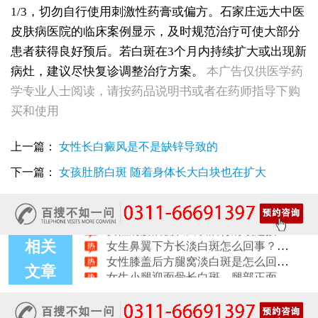
1/3，切勿自行使用刺激性药膏或偏方。石家庄远大中医
皮肤病医院的临床案例显示，及时规范治疗可使大部分
患者获得良好预后。若白斑在3个月内持续扩大或出现新
病灶，建议尽快复诊调整治疗方案。
本广告仅供医学药
女性后背腰窝长小白点凹陷处色素变淡，是白癜风早期症状吗
学专业人士阅读，请按药品说明书或者在药师指导下购
女生脚踝骨节凸起处长白斑 脱色原因与应对方法
买和使用
女性小腿冒出小白点，浅色斑点是白癜风吗
女性全身零星长浅白点多处小块白斑是什么
上一篇：
女性长白癜风是不是缺锌导致的
女性手指关节长小白块指关节发白会不会扩
女性尾椎骨白斑是白癜风吗后背浅色皮损判断
下一篇：
女孩肚脐白斑 随着身体长大白块也在扩大
女生腰窝长白斑凹陷脱色 警惕白癜风迹象
眼角细小白点、眼周浅色斑块，严重吗
女性肩膀后侧长白块后背肩颈连接处发白怎么回事
女生鼻翼下方长淡白斑怎么回事？鼻下皮肤发白原因详解
相关
女性膝盖后方腿窝淡白斑是怎么回事 隐蔽处白斑咨询
女生小腿迎面骨长白斑，腿部正面发白解答
文章
女性脸颊边缘长淡色块边界模糊白斑是怎么回事
女生手腕外侧长小白斑且日常活动发白，警惕白癜风信号
女生后腰中间长淡色斑腰部正中发白要紧吗