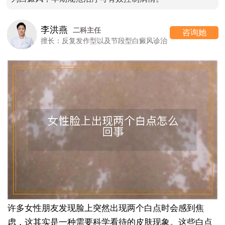
李洪燕
二科主任
咨询她
长：反复发作型以及节段型白癜风诊治
擅
许多女性朋友发现脸上突然出现两个白点时会感到焦
虑，这其实是一种需要科学看待的皮肤现象。这些白点