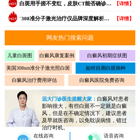
白斑用手搓不变红，皮肤CT能否确诊白癜风？
【详情】
`308准分子激光治疗仪品牌深度解析：专业视角下的优选指南`
【详情】
网友热门搜索问题
儿童白斑图
白癜风康复案例
白癜风初期症状图
美国308nm准分子激光照白斑
如何自测白斑病种
白癜风治疗费用评估
白癜风医院免费咨询
白癜风对患者
远大门诊医生提醒大家：
影响很大，有些白斑不一定就是白癜
风，但是在不确定情况下，建议患者
及早就医咨询，以免耽误病情，错过
治疗时机。
在线咨询
语音咨询