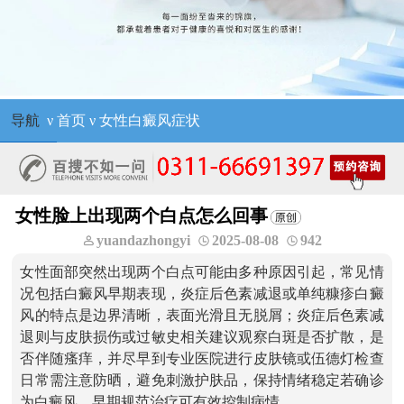
导航
ν
首页
ν
女性白癜风症状
女性脸上出现两个白点怎么回事
yuandazhongyi
2025-08-08
942
女性面部突然出现两个白点可能由多种原因引起，常见情
况包括白癜风早期表现，炎症后色素减退或单纯糠疹白癜
风的特点是边界清晰，表面光滑且无脱屑；炎症后色素减
退则与皮肤损伤或过敏史相关建议观察白斑是否扩散，是
否伴随瘙痒，并尽早到专业医院进行皮肤镜或伍德灯检查
日常需注意防晒，避免刺激护肤品，保持情绪稳定若确诊
为白癜风，早期规范治疗可有效控制病情。