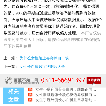
力。建议每3个月复查一次，跟踪病情变化。
需要强调
的是，90%的早期白斑通过规范治疗都能得到有效控
制。石家庄远大中医皮肤病医院临床数据显示，发病3个
月内就诊的患者疗效显著优于延误治疗者。因此发现异
女性后背腰窝长小白点凹陷处色素变淡，是白癜风早期症状吗
女生脚踝骨节凸起处长白斑 脱色原因与应对方法
常应及时就诊，切勿自行用药或偏方处理。
本广告仅供
女性小腿冒出小白点，浅色斑点是白癜风吗
医学药学专业人士阅读，请按药品说明书或者在药师指
女性全身零星长浅白点多处小块白斑是什么
导下购买和使用
女性手指关节长小白块指关节发白会不会扩
女性尾椎骨白斑是白癜风吗后背浅色皮损判断
上一篇：
为什么女性脸上会突然白一块
女生腰窝长白斑凹陷脱色 警惕白癜风迹象
眼角细小白点、眼周浅色斑块，严重吗
下一篇：
女性长白癜风症状图片大全
女性肩膀后侧长白块后背肩颈连接处发白怎么回事
女生鼻翼下方长淡白斑怎么回事？鼻下皮肤发白原因详解
女性膝盖后方腿窝淡白斑是怎么回事 隐蔽处白斑咨询
女生小腿迎面骨长白斑，腿部正面发白解答
女性脸颊边缘长淡色块边界模糊白斑是怎么回事
相关
女生手腕外侧长小白斑且日常活动发白，警惕白癜风信号
文章
女生后腰中间长淡色斑腰部正中发白要紧吗