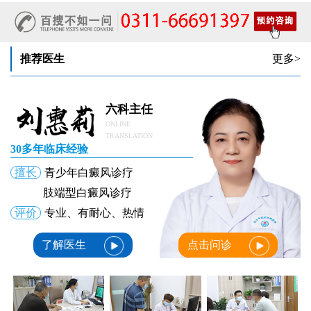
推荐医生
更多>
六科主任
ONLINE
TRANSLATION
30多年临床经验
擅长
青少年白癜风诊疗
肢端型白癜风诊疗
评价
专业、有耐心、热情
了解医生
点击问诊