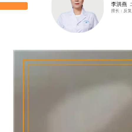
李洪燕
二科主任
擅长：反复发作型以及节段型白