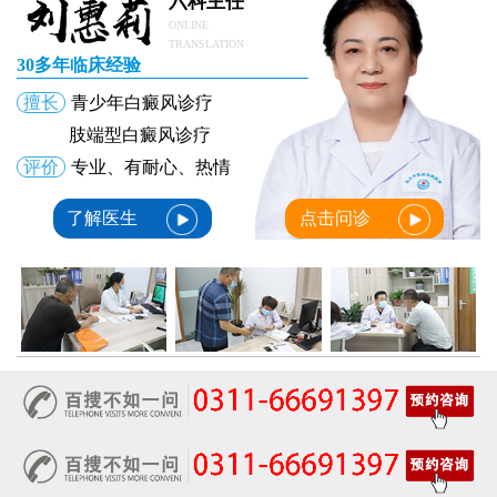
六科主任
女性膝盖后方腿窝淡白斑是怎么回事 隐蔽处白斑咨询
ONLINE
女生小腿迎面骨长白斑，腿部正面发白解答
TRANSLATION
女性脸颊边缘长淡色块边界模糊白斑是怎么回事
30多年临床经验
女生手腕外侧长小白斑且日常活动发白，警惕白癜风信号
擅长
青少年白癜风诊疗
女生后腰中间长淡色斑腰部正中发白要紧吗
肢端型白癜风诊疗
评价
专业、有耐心、热情
了解医生
点击问诊