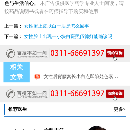
色与生活信心。
本广告仅供医学药学专业人士阅读，请
按药品说明书或者在药师指导下购买和使用
上一篇：
女性腿上皮肤白一块是怎么回事
下一篇：
女性脸上出现一小块白斑照伍德灯能确诊吗
相关
女性后背腰窝长小白点凹陷处色素变淡，是白癜风早期症状吗
文章
女生脚踝骨节凸起处长白斑 脱色原因与应对方法
女性小腿冒出小白点，浅色斑点是白癜风吗
女性全身零星长浅白点多处小块白斑是什么
女性手指关节长小白块指关节发白会不会扩
女性尾椎骨白斑是白癜风吗后背浅色皮损判断
女生腰窝长白斑凹陷脱色 警惕白癜风迹象
推荐医生
更多>
眼角细小白点、眼周浅色斑块，严重吗
女性肩膀后侧长白块后背肩颈连接处发白怎么回事
女生鼻翼下方长淡白斑怎么回事？鼻下皮肤发白原因详解