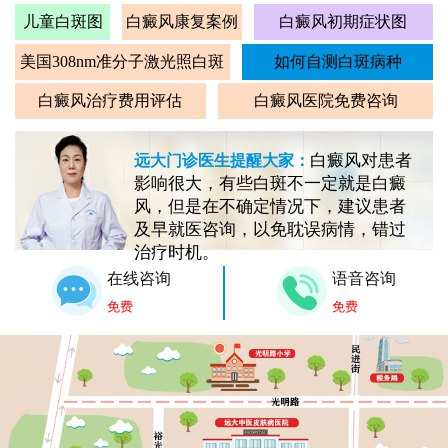
儿童白斑图
白癜风康复案例
白癜风初期症状图
美国308nm准分子激光照白斑
如何自测白斑病种
白癜风治疗费用评估
白癜风医院免费咨询
白癜风对患者
远大门诊医生提醒大家：
影响很大，有些白斑不一定就是白癜
风，但是在不确定情况下，建议患者
及早就医咨询，以免耽误病情，错过
治疗时机。
在线咨询
语音咨询
免费
免费