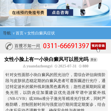
导航
ν
首页
ν
女性白癜风症状
女性小脸上有一小块白癜风可以照光吗
yuandazhongyi
2025-07-31
880
针对女性面部小块白癜风的照光治疗，需综合评估病情阶
段与皮肤状态稳定期的白癜风患者可遵医嘱进行光疗，通
过特定波长的紫外线刺激黑色素再生；急性进展期则应避
免光照，以防炎症加重建议优先选择窄谱中波紫外线
（NB-UVB）或308m准分子激光等精准光疗技术，同时严
格防晒，控制照射时间与强度治疗期间需定期复诊，结合
个体反应动态调整方案，确保安全性与有效性。