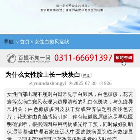
导航
ν
首页
ν
女性白癜风症状
为什么女性脸上长一块块白
yuandazhongyi
2025-07-30
926
女性面部出现不规则白斑常见于白癜风，白色糠疹，花斑
癣等疾病白癜风表现为边界清晰的乳白色斑块，与免疫异
常相关；白色糠疹多因皮肤干燥或营养缺乏引发浅色斑
片；花斑癣由真菌感染引起，伴有轻微脱屑建议尽早就医
明确诊断，根据病因采用药物或光疗干预，同时做好防晒
保湿等基础护理石家庄远大中医皮肤病医院临床数据显
示，早期规范治疗可显著改善多数患者的皮肤状态。