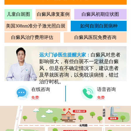
儿童白斑图
白癜风康复案例
白癜风初期症状图
美国308nm准分子激光照白斑
如何自测白斑病种
白癜风治疗费用评估
白癜风医院免费咨询
白癜风对患者
远大门诊医生提醒大家：
影响很大，有些白斑不一定就是白癜
风，但是在不确定情况下，建议患者
及早就医咨询，以免耽误病情，错过
治疗时机。
在线咨询
语音咨询
免费
免费