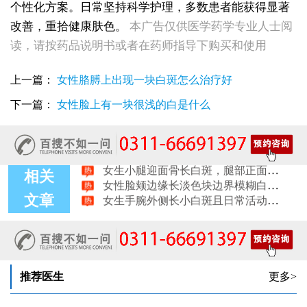
女生脚踝骨节凸起处长白斑 脱色原因与应对方法
个性化方案。日常坚持科学护理，多数患者能获得显著
女性小腿冒出小白点，浅色斑点是白癜风吗
改善，重拾健康肤色。
本广告仅供医学药学专业人士阅
女性全身零星长浅白点多处小块白斑是什么
读，请按药品说明书或者在药师指导下购买和使用
女性手指关节长小白块指关节发白会不会扩
女性尾椎骨白斑是白癜风吗后背浅色皮损判断
女生腰窝长白斑凹陷脱色 警惕白癜风迹象
上一篇：
女性胳膊上出现一块白斑怎么治疗好
眼角细小白点、眼周浅色斑块，严重吗
下一篇：
女性脸上有一块很浅的白是什么
女性肩膀后侧长白块后背肩颈连接处发白怎么回事
女生鼻翼下方长淡白斑怎么回事？鼻下皮肤发白原因详解
女性膝盖后方腿窝淡白斑是怎么回事 隐蔽处白斑咨询
女生小腿迎面骨长白斑，腿部正面发白解答
女性脸颊边缘长淡色块边界模糊白斑是怎么回事
相关
女生手腕外侧长小白斑且日常活动发白，警惕白癜风信号
文章
女生后腰中间长淡色斑腰部正中发白要紧吗
女性前臂浅色斑块日晒后白斑会更明显吗
推荐医生
更多>