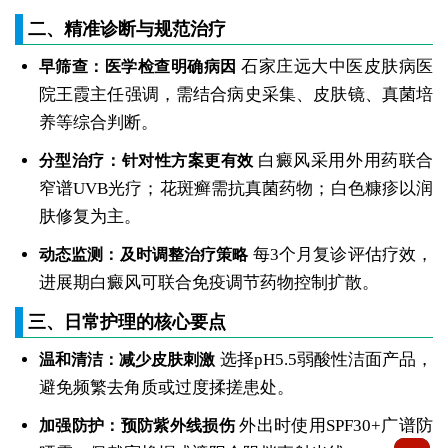
二、精准诊断与规范治疗
石家庄远大中医皮肤病医
早筛查：医学检查明确病因
院王霞主任强调，需结合病史采集、皮肤镜、真菌培
养等综合判断。
白癜风采用外用药联合
分型治疗：针对性方案更有效
窄谱UVB光疗；花斑癣需抗真菌药物；白色糠疹以润
肤修复为主。
每3个月复诊评估疗效，
动态监测：及时调整治疗策略
进展期白癜风可联合免疫调节药物控制扩散。
三、日常护理的核心要点
选择pH5.5弱酸性洁面产品，
温和清洁：减少皮肤刺激
避免频繁去角质或过度揉搓患处。
外出时使用SPF30+广谱防
加强防护：预防紫外线损伤