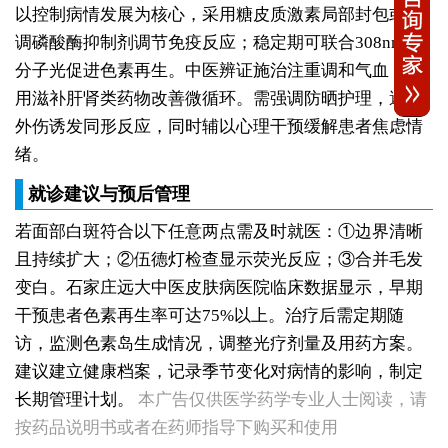
以控制病情发展为核心，采用糖皮质激素局部封包或钙
调磷酸酶抑制剂调节免疫反应；稳定期可联合308nm准
分子光促进色素再生。中医辨证施治注重调和气血，常
用滋补肝肾类药物改善微循环。需强调防晒护理，避免
外伤诱发同形反应，同时辅以心理干预缓解患者焦虑情
绪。
就诊建议与预后管理
若面部白斑符合以下任意两点需及时就医：①边界清晰
且持续扩大；②伍德灯检查显示荧光反应；③合并毛发
变白。石家庄远大中医皮肤病医院临床数据显示，早期
干预患者色素再生率可达75%以上。治疗后需定期随
访，监测色素岛生成情况，调整光疗剂量及用药方案。
女性全身零星长浅白点多处小块白斑是什么
女性手指关节长小白块指关节发白会不会扩
建议建立健康档案，记录季节变化对病情的影响，制定
女性尾椎骨白斑是白癜风吗后背浅色皮损判断
长期管理计划。
本广告仅供医学药学专业人士阅读，请
女生腰窝长白斑凹陷脱色 警惕白癜风迹象
按药品说明书或者在药师指导下购买和使用
眼角细小白点、眼周浅色斑块，严重吗