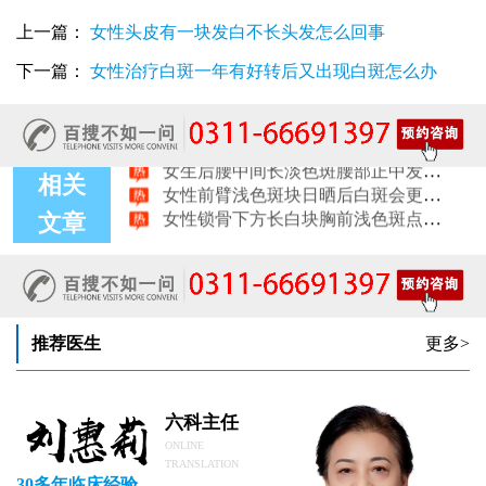
女性肩膀后侧长白块后背肩颈连接处发白怎么回事
女生鼻翼下方长淡白斑怎么回事？鼻下皮肤发白原因详解
上一篇：
女性头皮有一块发白不长头发怎么回事
女性膝盖后方腿窝淡白斑是怎么回事 隐蔽处白斑咨询
下一篇：
女性治疗白斑一年有好转后又出现白斑怎么办
女生小腿迎面骨长白斑，腿部正面发白解答
女性脸颊边缘长淡色块边界模糊白斑是怎么回事
女生手腕外侧长小白斑且日常活动发白，警惕白癜风信号
女生后腰中间长淡色斑腰部正中发白要紧吗
女性前臂浅色斑块日晒后白斑会更明显吗
相关
女性锁骨下方长白块胸前浅色斑点会不会变白癜风
文章
女生脚趾甲旁长白点甲周皮肤变白怎么了
推荐医生
更多>
六科主任
ONLINE
TRANSLATION
30多年临床经验