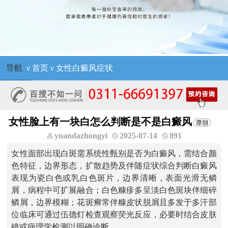
导航
ν
首页
ν
女性白癜风症状
女性脸上有一块白怎么判断是不是白癜风
yuandazhongyi
2025-07-14
891
女性面部出现白斑需系统性甄别是否为白癜风，需结合颜
色特征，边界形态，扩散趋势及伴随症状综合判断白癜风
表现为瓷白色或乳白色斑片，边界清晰，表面光滑无鳞
屑，病程中可扩展融合；白色糠疹多呈淡白色斑块伴细碎
鳞屑，边界模糊；花斑癣常伴糠皮状脱屑且多发于多汗部
位临床可通过伍德灯检查观察荧光反应，必要时结合皮肤
镜或病理学检测以明确诊断。