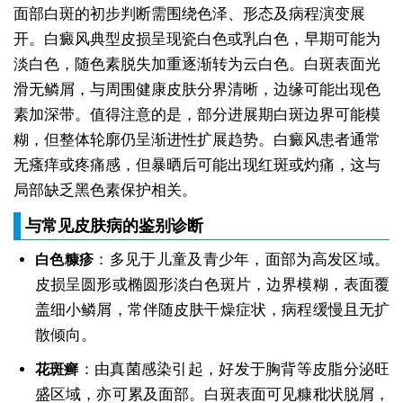
面部白斑的初步判断需围绕色泽、形态及病程演变展
开。白癜风典型皮损呈现瓷白色或乳白色，早期可能为
淡白色，随色素脱失加重逐渐转为云白色。白斑表面光
滑无鳞屑，与周围健康皮肤分界清晰，边缘可能出现色
素加深带。值得注意的是，部分进展期白斑边界可能模
糊，但整体轮廓仍呈渐进性扩展趋势。白癜风患者通常
无瘙痒或疼痛感，但暴晒后可能出现红斑或灼痛，这与
局部缺乏黑色素保护相关。
与常见皮肤病的鉴别诊断
：多见于儿童及青少年，面部为高发区域。
白色糠疹
皮损呈圆形或椭圆形淡白色斑片，边界模糊，表面覆
盖细小鳞屑，常伴随皮肤干燥症状，病程缓慢且无扩
散倾向。
：由真菌感染引起，好发于胸背等皮脂分泌旺
花斑癣
盛区域，亦可累及面部。白斑表面可见糠秕状脱屑，