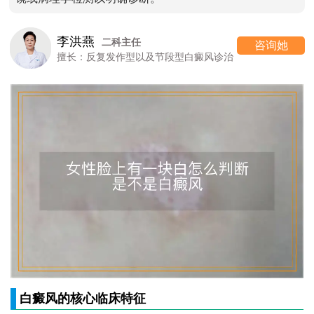
高 霞
二科主任
咨询她
发作型以及节段型白癜风诊治
擅长：女性
白癜风的核心临床特征