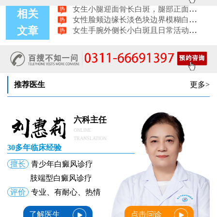
女性脸颊边缘长淡色块边界模糊白斑是怎么回事
相关
女生手腕外侧长小白斑且日常活动发白，警惕白癜风信号
女生后腰中间长淡色斑腰部正中发白要紧吗
文章
女性前臂浅色斑块日晒后白斑会更明显吗
推荐医生
更多>
六科主任
ONLINE
TRANSLATION
30多年临床经验
擅长
青少年白癜风诊疗
肢端型白癜风诊疗
评价
专业、有耐心、热情
了解医生
点击问诊