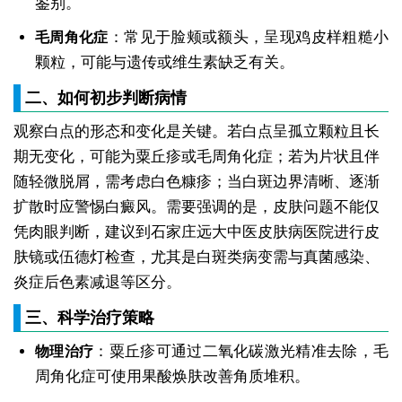
鉴别。
：常见于脸颊或额头，呈现鸡皮样粗糙小
毛周角化症
颗粒，可能与遗传或维生素缺乏有关。
二、如何初步判断病情
观察白点的形态和变化是关键。若白点呈孤立颗粒且长
期无变化，可能为粟丘疹或毛周角化症；若为片状且伴
随轻微脱屑，需考虑白色糠疹；当白斑边界清晰、逐渐
扩散时应警惕白癜风。需要强调的是，皮肤问题不能仅
凭肉眼判断，建议到石家庄远大中医皮肤病医院进行皮
肤镜或伍德灯检查，尤其是白斑类病变需与真菌感染、
炎症后色素减退等区分。
三、科学治疗策略
：粟丘疹可通过二氧化碳激光精准去除，毛
物理治疗
周角化症可使用果酸焕肤改善角质堆积。