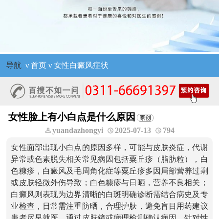
导航
ν
首页
ν
女性白癜风症状
女性脸上有小白点是什么原因
yuandazhongyi
2025-07-13
794
女性面部出现小白点的原因多样，可能与皮肤炎症，代谢
异常或色素脱失相关常见病因包括粟丘疹（脂肪粒），白
色糠疹，白癜风及毛周角化症等粟丘疹多因局部营养过剩
或皮肤轻微外伤导致；白色糠疹与日晒，营养不良相关；
白癜风则表现为边界清晰的白斑明确诊断需结合病史及专
业检查，日常需注重防晒，合理护肤，避免盲目用药建议
患者尽早就医，通过皮肤镜或病理检测确认病因，针对性