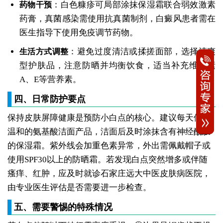
：白色糠疹可局部涂抹保湿霜联合弱效激素
药物干预
药膏，真菌感染需使用抗真菌制剂，白癜风患者需在
医生指导下使用免疫调节药物。
：避免过度清洁或揉搓面部，选择清爽
生活方式调整
型护肤品，注意防晒并均衡饮食，适当补充维生素
A、E等营养素。
四、日常防护要点
保持皮肤屏障健康是预防小白点的核心。建议每天使用
温和的氨基酸洁面产品，洁面后及时涂抹含有神经酰胺
的保湿霜。紫外线会加重色素异常，外出需佩戴帽子或
使用SPF30以上的防晒霜。若发现白点突然增多或伴随
瘙痒、红肿，应及时就诊石家庄远大中医皮肤病医院，
由专业医生评估是否需要进一步检查。
五、需要警惕的特殊情况