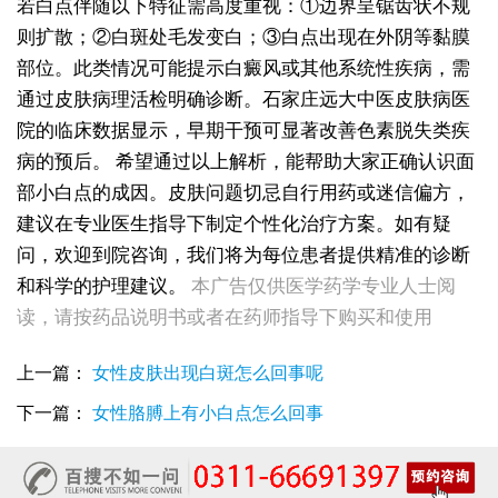
若白点伴随以下特征需高度重视：①边界呈锯齿状不规
则扩散；②白斑处毛发变白；③白点出现在外阴等黏膜
部位。此类情况可能提示白癜风或其他系统性疾病，需
通过皮肤病理活检明确诊断。石家庄远大中医皮肤病医
院的临床数据显示，早期干预可显著改善色素脱失类疾
病的预后。
希望通过以上解析，能帮助大家正确认识面
部小白点的成因。皮肤问题切忌自行用药或迷信偏方，
建议在专业医生指导下制定个性化治疗方案。如有疑
女生脚踝骨节凸起处长白斑 脱色原因与应对方法
问，欢迎到院咨询，我们将为每位患者提供精准的诊断
女性小腿冒出小白点，浅色斑点是白癜风吗
和科学的护理建议。
本广告仅供医学药学专业人士阅
女性全身零星长浅白点多处小块白斑是什么
读，请按药品说明书或者在药师指导下购买和使用
女性手指关节长小白块指关节发白会不会扩
女性尾椎骨白斑是白癜风吗后背浅色皮损判断
女生腰窝长白斑凹陷脱色 警惕白癜风迹象
上一篇：
女性皮肤出现白斑怎么回事呢
眼角细小白点、眼周浅色斑块，严重吗
下一篇：
女性胳膊上有小白点怎么回事
女性肩膀后侧长白块后背肩颈连接处发白怎么回事
女生鼻翼下方长淡白斑怎么回事？鼻下皮肤发白原因详解
女性膝盖后方腿窝淡白斑是怎么回事 隐蔽处白斑咨询
女生小腿迎面骨长白斑，腿部正面发白解答