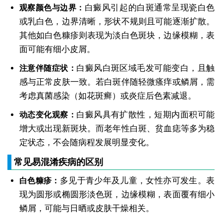
白癜风引起的白斑通常呈现瓷白色
观察颜色与边界：
或乳白色，边界清晰，形状不规则且可能逐渐扩散。
其他如白色糠疹则表现为淡白色斑块，边缘模糊，表
面可能有细小皮屑。
白癜风白斑区域毛发可能变白，且触
注意伴随症状：
感与正常皮肤一致。若白斑伴随轻微瘙痒或鳞屑，需
考虑真菌感染（如花斑癣）或炎症后色素减退。
白癜风具有扩散性，短期内面积可能
动态变化观察：
增大或出现新斑块。而老年性白斑、贫血痣等多为稳
定状态，不会随病程发展明显变化。
常见易混淆疾病的区别
多见于青少年及儿童，女性亦可发生。表
白色糠疹：
现为圆形或椭圆形淡色斑，边缘模糊，表面覆有细小
鳞屑，可能与日晒或皮肤干燥相关。