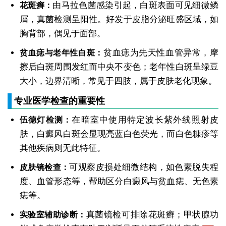
由马拉色菌感染引起，白斑表面可见细微鳞
花斑癣：
屑，真菌检测呈阳性。好发于皮脂分泌旺盛区域，如
胸背部，偶见于面部。
贫血痣为先天性血管异常，摩
贫血痣与老年性白斑：
擦后白斑周围发红而中央不变色；老年性白斑呈绿豆
大小，边界清晰，常见于四肢，属于皮肤老化现象。
专业医学检查的重要性
在暗室中使用特定波长紫外线照射皮
伍德灯检测：
肤，白癜风白斑会显现亮蓝白色荧光，而白色糠疹等
其他疾病则无此特征。
可观察皮损处细微结构，如色素脱失程
皮肤镜检查：
度、血管形态等，帮助区分白癜风与贫血痣、无色素
痣等。
真菌镜检可排除花斑癣；甲状腺功
实验室辅助诊断：