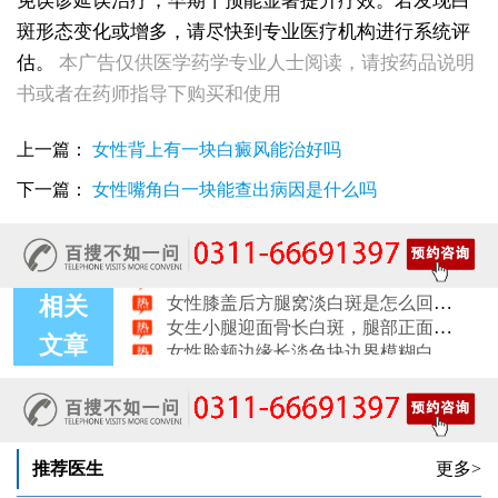
免误诊延误治疗，早期干预能显著提升疗效。若发现白
斑形态变化或增多，请尽快到专业医疗机构进行系统评
女性后背腰窝长小白点凹陷处色素变淡，是白癜风早期症状吗
女生脚踝骨节凸起处长白斑 脱色原因与应对方法
估。
本广告仅供医学药学专业人士阅读，请按药品说明
女性小腿冒出小白点，浅色斑点是白癜风吗
书或者在药师指导下购买和使用
女性全身零星长浅白点多处小块白斑是什么
女性手指关节长小白块指关节发白会不会扩
上一篇：
女性背上有一块白癜风能治好吗
女性尾椎骨白斑是白癜风吗后背浅色皮损判断
女生腰窝长白斑凹陷脱色 警惕白癜风迹象
下一篇：
女性嘴角白一块能查出病因是什么吗
眼角细小白点、眼周浅色斑块，严重吗
女性肩膀后侧长白块后背肩颈连接处发白怎么回事
女生鼻翼下方长淡白斑怎么回事？鼻下皮肤发白原因详解
女性膝盖后方腿窝淡白斑是怎么回事 隐蔽处白斑咨询
女生小腿迎面骨长白斑，腿部正面发白解答
相关
女性脸颊边缘长淡色块边界模糊白斑是怎么回事
文章
女生手腕外侧长小白斑且日常活动发白，警惕白癜风信号
女生后腰中间长淡色斑腰部正中发白要紧吗
推荐医生
更多>