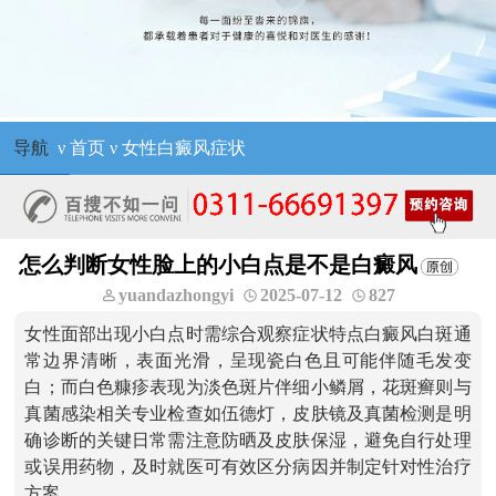
导航
ν
首页
ν
女性白癜风症状
怎么判断女性脸上的小白点是不是白癜风
yuandazhongyi
2025-07-12
827
女性面部出现小白点时需综合观察症状特点白癜风白斑通
常边界清晰，表面光滑，呈现瓷白色且可能伴随毛发变
白；而白色糠疹表现为淡色斑片伴细小鳞屑，花斑癣则与
真菌感染相关专业检查如伍德灯，皮肤镜及真菌检测是明
确诊断的关键日常需注意防晒及皮肤保湿，避免自行处理
或误用药物，及时就医可有效区分病因并制定针对性治疗
方案。