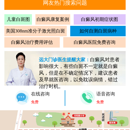
网友热门搜索问题
儿童白斑图
白癜风康复案例
白癜风初期症状图
美国308nm准分子激光照白斑
如何自测白斑病种
白癜风治疗费用评估
白癜风医院免费咨询
白癜风对患者
远大门诊医生提醒大家：
影响很大，有些白斑不一定就是白癜
风，但是在不确定情况下，建议患者
及早就医咨询，以免耽误病情，错过
治疗时机。
在线咨询
语音咨询
免费
免费