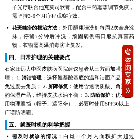
子光疗联合他克莫司软膏，配合中药熏蒸调节免疫，
需坚持3-6个月疗程观察疗效。
：外用酮康唑洗剂每周2次全身涂
花斑糠疹的根治方法
抹，停留5分钟后冲洗，顽固病例需口服抗真菌药
物，衣物需高温消毒防止复发。
四、日常护理的关键要点
石家庄远大中医皮肤病医院建议患者从三方面加强护
理： 1.
：选择氨基酸基底的温和洁面产品，避
清洁管理
免过度去角质； 2.
：使用含透明质酸、角鲨烷
屏障修复
的保湿产品，维持皮肤水油平衡； 3.
：优先采
防晒保护
用物理遮挡（帽子、遮阳伞），必要时使用SPF30以上
广谱防晒霜。
五、就医时机的科学把握
：白斑一个月内面积扩大超过
需及时就诊的情况