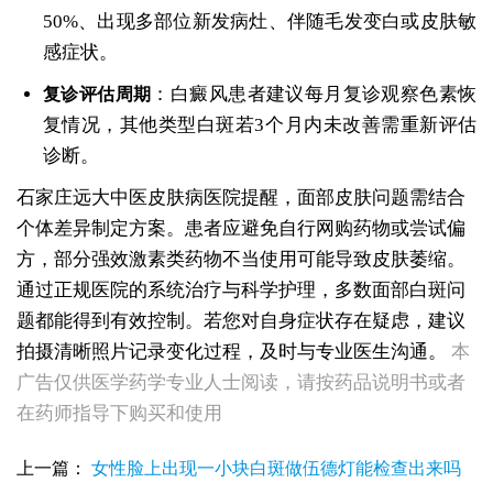
50%、出现多部位新发病灶、伴随毛发变白或皮肤敏
感症状。
：白癜风患者建议每月复诊观察色素恢
复诊评估周期
复情况，其他类型白斑若3个月内未改善需重新评估
诊断。
石家庄远大中医皮肤病医院提醒，面部皮肤问题需结合
个体差异制定方案。患者应避免自行网购药物或尝试偏
方，部分强效激素类药物不当使用可能导致皮肤萎缩。
通过正规医院的系统治疗与科学护理，多数面部白斑问
题都能得到有效控制。若您对自身症状存在疑虑，建议
拍摄清晰照片记录变化过程，及时与专业医生沟通。
本
女性后背腰窝长小白点凹陷处色素变淡，是白癜风早期症状吗
广告仅供医学药学专业人士阅读，请按药品说明书或者
女生脚踝骨节凸起处长白斑 脱色原因与应对方法
在药师指导下购买和使用
女性小腿冒出小白点，浅色斑点是白癜风吗
女性全身零星长浅白点多处小块白斑是什么
上一篇：
女性脸上出现一小块白斑做伍德灯能检查出来吗
女性手指关节长小白块指关节发白会不会扩