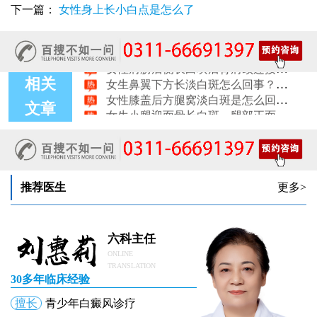
女性尾椎骨白斑是白癜风吗后背浅色皮损判断
下一篇：
女性身上长小白点是怎么了
女生腰窝长白斑凹陷脱色 警惕白癜风迹象
眼角细小白点、眼周浅色斑块，严重吗
女性肩膀后侧长白块后背肩颈连接处发白怎么回事
女生鼻翼下方长淡白斑怎么回事？鼻下皮肤发白原因详解
相关
女性膝盖后方腿窝淡白斑是怎么回事 隐蔽处白斑咨询
女生小腿迎面骨长白斑，腿部正面发白解答
文章
女性脸颊边缘长淡色块边界模糊白斑是怎么回事
女生手腕外侧长小白斑且日常活动发白，警惕白癜风信号
女生后腰中间长淡色斑腰部正中发白要紧吗
推荐医生
更多>
六科主任
ONLINE
TRANSLATION
30多年临床经验
擅长
青少年白癜风诊疗