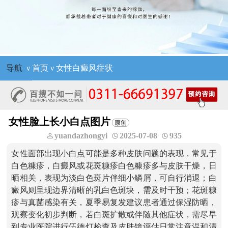
导航
ν
首页
ν
女性白癜风症状
女性脸上长小白点图片
yuandazhongyi
2025-07-08
935
女性面部出现小白点可能是多种皮肤问题的表现，常见于
白色糠疹，白癜风或花斑糠疹白色糠疹多与皮肤干燥，日
晒相关，表现为淡白色斑片伴细小鳞屑，可自行消退；白
癜风则呈现边界清晰的乳白色斑块，需及时干预；花斑糠
疹与真菌感染有关，夏季易复发建议患者通过保湿防晒，
观察变化初步判断，若白斑扩散或伴随其他症状，需尽早
到专业医院进行伍德灯检查及皮肤镜评估日常注意温和清