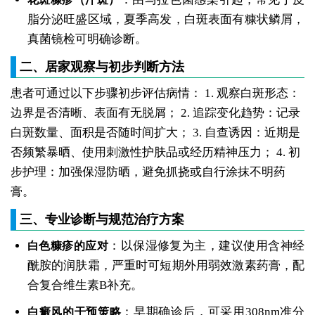
脂分泌旺盛区域，夏季高发，白斑表面有糠状鳞屑，
真菌镜检可明确诊断。
二、居家观察与初步判断方法
患者可通过以下步骤初步评估病情： 1. 观察白斑形态：
边界是否清晰、表面有无脱屑； 2. 追踪变化趋势：记录
白斑数量、面积是否随时间扩大； 3. 自查诱因：近期是
否频繁暴晒、使用刺激性护肤品或经历精神压力； 4. 初
步护理：加强保湿防晒，避免抓挠或自行涂抹不明药
膏。
三、专业诊断与规范治疗方案
：以保湿修复为主，建议使用含神经
白色糠疹的应对
酰胺的润肤霜，严重时可短期外用弱效激素药膏，配
合复合维生素B补充。
：早期确诊后，可采用308nm准分
白癜风的干预策略